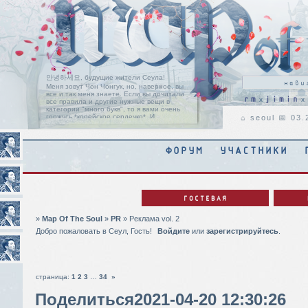
안녕하세요, будущие жители Сеула!
Меня зовут Чон Чонгук, но, наверное, вы
все и так меня знаете. Если вы дочитали
rm
jimin
x
x
все правила и другие нужные вещи в
категории "много букв", то я вами очень
горжусь *корейское сердечко*. И
⌂ seoul 📅 03
позвольте мне поприветствовать вас на
пороге нашей ролевой, с надеждой, что
вы найдете здесь свой дом, таким, каким
он является для нас с Чимином.
Читать
ФОРУМ
УЧАСТНИКИ
дальше
ГОСТЕВАЯ
»
Map Of The Soul
»
PR
»
Реклама vol. 2
Добро пожаловать в Сеул, Гость!
Войдите
или
зарегистрируйтесь
.
страница:
1
2
3
…
34
»
Поделиться
2021-04-20 12:30:26