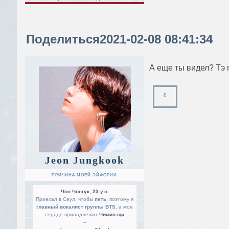
Поделиться
2021-02-08 08:41:34
А еще ты видел? Тэ 
0
Jeon Jungkook
ПРИЧИНА МОЕЙ ЭЙФОРИИ
Чон Чонгук, 23 y.o.
Приехал в Сеул, чтобы
петь
, поэтому я
главный вокалист группы BTS
, а мое
сердце принадлежит
Чимин-щи
--