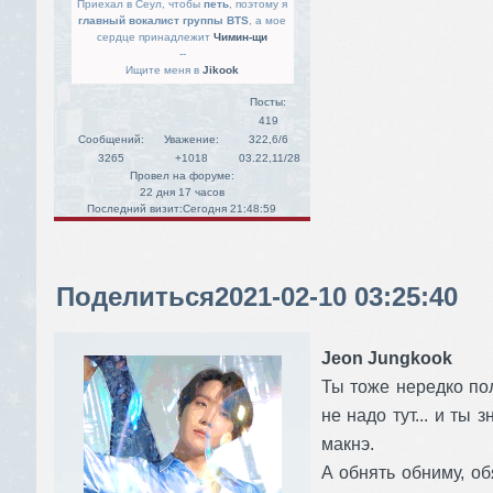
Приехал в Сеул, чтобы
петь
, поэтому я
главный вокалист группы BTS
, а мое
сердце принадлежит
Чимин-щи
--
Ищите меня в
Jikook
Посты:
419
Сообщений:
Уважение:
322,6/6
3265
+1018
03.22,11/28
Провел на форуме:
22 дня 17 часов
Последний визит:
Сегодня 21:48:59
Поделиться
2021-02-10 03:25:40
Jeon Jungkook
Ты тоже нередко по
не надо тут... и ты 
макнэ.
А обнять обниму, о