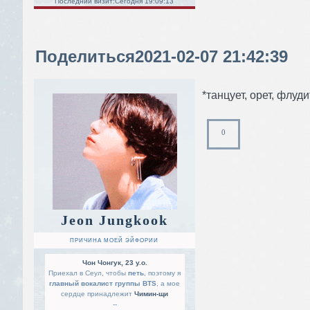
Последний визит:
Сегодня 19:09:13
Поделиться
2021-02-07 21:42:39
*танцует, орет, флуд
0
Jeon Jungkook
ПРИЧИНА МОЕЙ ЭЙФОРИИ
Чон Чонгук, 23 y.o.
Приехал в Сеул, чтобы
петь
, поэтому я
главный вокалист группы BTS
, а мое
сердце принадлежит
Чимин-щи
--