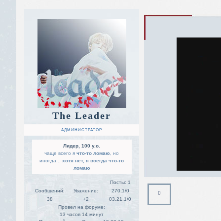
The Leader
АДМИНИСТРАТОР
Лидер, 100 y.o.
чаще всего я
что-то ломаю
, но
иногда...
хотя нет, я всегда что-то
ломаю
Посты:
1
Сообщений:
Уважение:
270,1/0
0
38
+2
03.21,1/0
Провел на форуме:
13 часов 14 минут