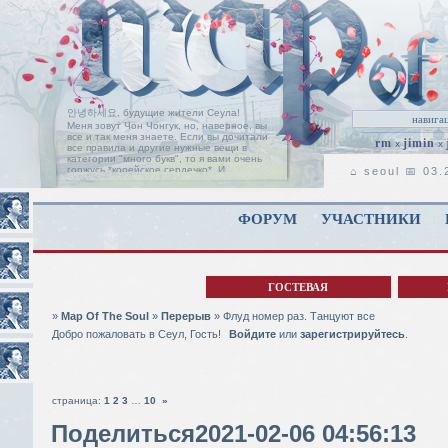
안녕하세요, будущие жители Сеула!
Меня зовут Чон Чонгук, но, наверное, вы
все и так меня знаете. Если вы дочитали
rm
jimin
x
x
все правила и другие нужные вещи в
категории "много букв", то я вами очень
горжусь *корейское сердечко*. И
⌂ seoul 📅 03
позвольте мне поприветствовать вас на
пороге нашей ролевой, с надеждой, что
вы найдете здесь свой дом, таким, каким
он является для нас с Чимином.
Читать
ФОРУМ
УЧАСТНИКИ
дальше
ГОСТЕВАЯ
»
Map Of The Soul
»
Перерыв
»
Флуд номер раз. Танцуют все
Добро пожаловать в Сеул, Гость!
Войдите
или
зарегистрируйтесь
.
страница:
1
2
3
…
10
»
Поделиться
2021-02-06 04:56:13