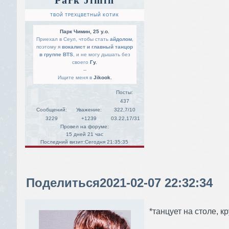
ТВОЙ ТРЕХЦВЕТНЫЙ КОТИК
Парк Чимин, 25 y.o.
Приехал в Сеул, чтобы стать
айдолом
,
поэтому я
вокалист и главный танцор
в группе BTS
, и не могу дышать без
своего
Гу.
--
Ищите меня в
Jikook.
Посты:
437
Сообщений:
Уважение:
322,7/10
3229
+1239
03.22,17/31
Провел на форуме:
15 дней 21 час
Последний визит:
Сегодня 21:35:35
Поделиться
2021-02-07 22:32:34
*танцует на столе, 