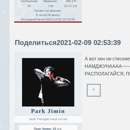
Сообщений:
Уважение:
299,1/0
65
+18
10.21,1/0
Провел на форуме:
8 часов 58 минут
Последний визит:
2021-10-02 18:19:50
Поделиться
2021-02-09 02:53:39
А вот хен не стесняет
НАМДЖУНАААА~~~
РАСПОЛАГАЙСЯ, П
0
Park Jimin
ТВОЙ ТРЕХЦВЕТНЫЙ КОТИК
Парк Чимин, 25 y.o.