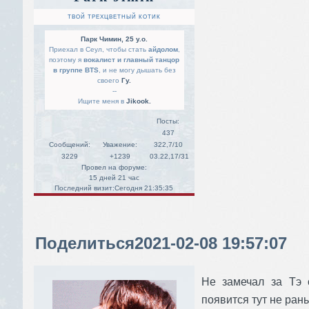
ТВОЙ ТРЕХЦВЕТНЫЙ КОТИК
Парк Чимин, 25 y.o.
Приехал в Сеул, чтобы стать
айдолом
,
поэтому я
вокалист и главный танцор
в группе BTS
, и не могу дышать без
своего
Гу.
--
Ищите меня в
Jikook.
Посты:
437
Сообщений:
Уважение:
322,7/10
3229
+1239
03.22,17/31
Провел на форуме:
15 дней 21 час
Последний визит:
Сегодня 21:35:35
Поделиться
2021-02-08 19:57:07
Не замечал за Тэ 
появится тут не рань