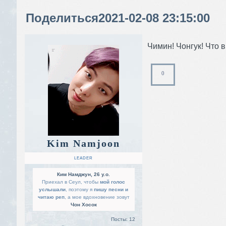
Поделиться
2021-02-08 23:15:00
Чимин! Чонгук! Что 
0
Kim Namjoon
LEADER
Ким Намджун, 26 y.o.
Приехал в Сеул, чтобы
мой голос
услышали
, поэтому я
пишу песни и
читаю реп
, а мое вдохновение зовут
Чон Хосок
Посты:
12