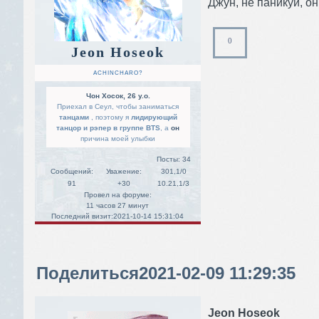
Джун, не паникуй, он
0
Jeon Hoseok
ACHINCHARO?
Чон Хосок, 26 y.o.
Приехал в Сеул, чтобы заниматься
танцами
, поэтому я
лидирующий
танцор и рэпер в группе BTS
, а
он
причина моей улыбки
Посты:
34
Сообщений:
Уважение:
301,1/0
91
+30
10.21,1/3
Провел на форуме:
11 часов 27 минут
Последний визит:
2021-10-14 15:31:04
Поделиться
2021-02-09 11:29:35
Jeon Hoseok