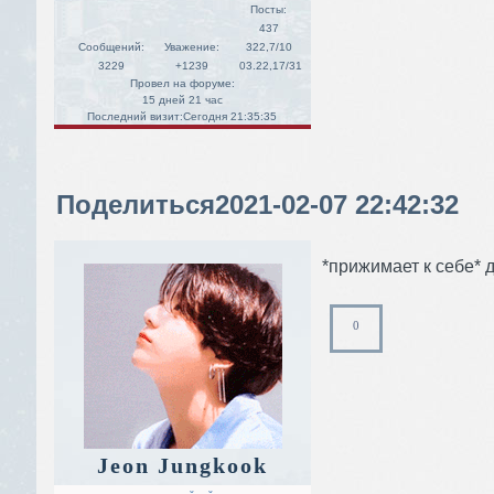
Посты:
437
Сообщений:
Уважение:
322,7/10
3229
+1239
03.22,17/31
Провел на форуме:
15 дней 21 час
Последний визит:
Сегодня 21:35:35
Поделиться
2021-02-07 22:42:32
*прижимает к себе* д
0
Jeon Jungkook