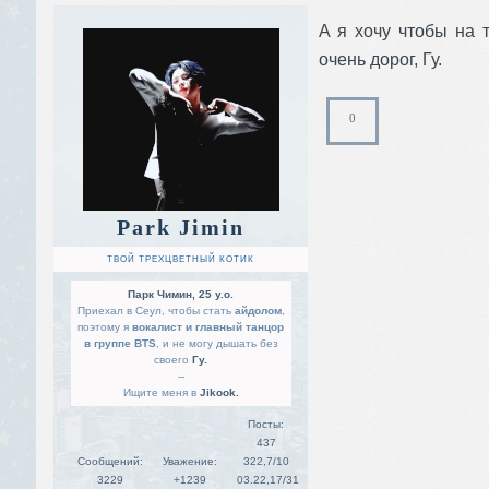
А я хочу чтобы на 
очень дорог, Гу.
0
Park Jimin
ТВОЙ ТРЕХЦВЕТНЫЙ КОТИК
Парк Чимин, 25 y.o.
Приехал в Сеул, чтобы стать
айдолом
,
поэтому я
вокалист и главный танцор
в группе BTS
, и не могу дышать без
своего
Гу.
--
Ищите меня в
Jikook.
Посты:
437
Сообщений:
Уважение:
322,7/10
3229
+1239
03.22,17/31