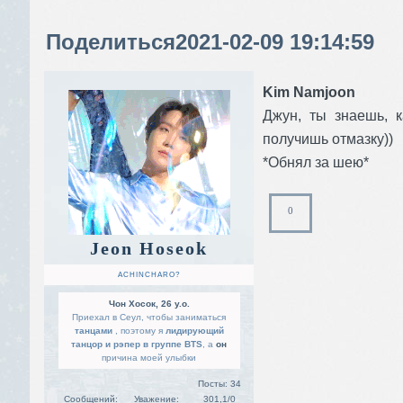
Поделиться
2021-02-09 19:14:59
Kim Namjoon
Джун, ты знаешь, к
получишь отмазку))
*Обнял за шею*
0
Jeon Hoseok
ACHINCHARO?
Чон Хосок, 26 y.o.
Приехал в Сеул, чтобы заниматься
танцами
, поэтому я
лидирующий
танцор и рэпер в группе BTS
, а
он
причина моей улыбки
Посты:
34
Сообщений:
Уважение:
301,1/0