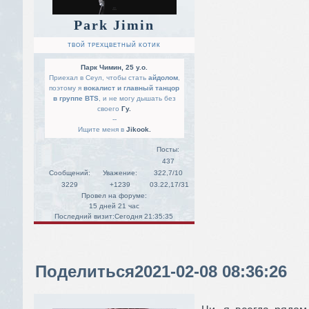
Park Jimin
ТВОЙ ТРЕХЦВЕТНЫЙ КОТИК
Парк Чимин, 25 y.o.
Приехал в Сеул, чтобы стать
айдолом
,
поэтому я
вокалист и главный танцор
в группе BTS
, и не могу дышать без
своего
Гу.
--
Ищите меня в
Jikook.
Посты:
437
Сообщений:
Уважение:
322,7/10
3229
+1239
03.22,17/31
Провел на форуме:
15 дней 21 час
Последний визит:
Сегодня 21:35:35
Поделиться
2021-02-08 08:36:26