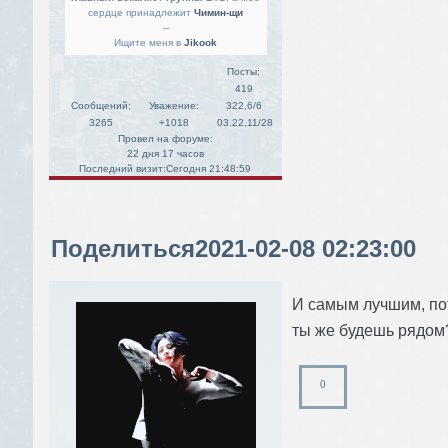
сердце принадлежит
Чимин-щи
--
Ищите меня в
Jikook
Посты:
419
Сообщений:
Уважение:
322,6/6
3265
+1018
03.22,11/28
Провел на форуме:
22 дня 17 часов
Последний визит:
Сегодня 21:48:59
Поделиться
2021-02-08 02:23:00
И самым лучшим, пот
ты же будешь рядом
0