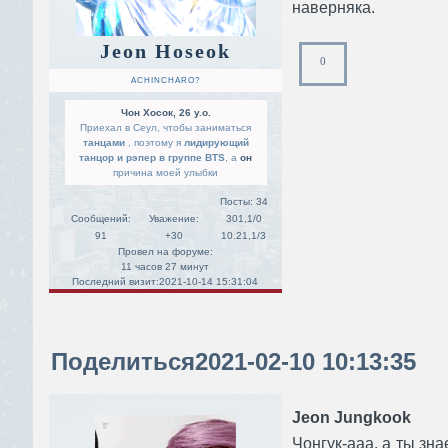
наверняка.
Jeon Hoseok
0
ACHINCHARO?
Чон Хосок, 26 y.o.
Приехал в Сеул, чтобы заниматься
танцами
, поэтому я
лидирующий
танцор и рэпер в группе BTS
, а
он
причина моей улыбки
Посты:
34
Сообщений:
Уважение:
301,1/0
91
+30
10.21,1/3
Провел на форуме:
11 часов 27 минут
Последний визит:
2021-10-14 15:31:04
Поделиться
2021-02-10 10:13:35
Jeon Jungkook
Чонгук-ааа, а ты зн