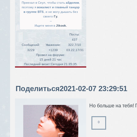
Приехал в Сеул, чтобы стать
айдолом
,
поэтому я
вокалист и главный танцор
в группе BTS
, и не могу дышать без
своего
Гу.
--
Ищите меня в
Jikook.
Посты:
437
Сообщений:
Уважение:
322,7/10
3229
+1239
03.22,17/31
Провел на форуме:
15 дней 21 час
Последний визит:
Сегодня 21:35:35
Поделиться
2021-02-07 23:29:51
Но больше на тебя! 
0