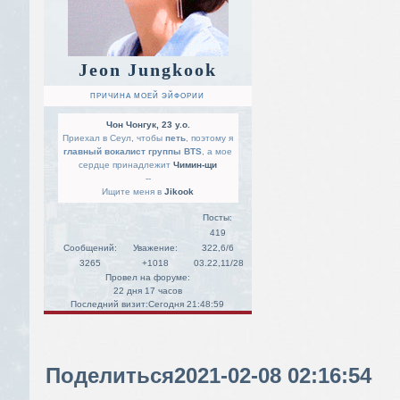
Jeon Jungkook
ПРИЧИНА МОЕЙ ЭЙФОРИИ
Чон Чонгук, 23 y.o.
Приехал в Сеул, чтобы
петь
, поэтому я
главный вокалист группы BTS
, а мое
сердце принадлежит
Чимин-щи
--
Ищите меня в
Jikook
Посты:
419
Сообщений:
Уважение:
322,6/6
3265
+1018
03.22,11/28
Провел на форуме:
22 дня 17 часов
Последний визит:
Сегодня 21:48:59
Поделиться
2021-02-08 02:16:54