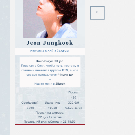
0
Jeon Jungkook
ПРИЧИНА МОЕЙ ЭЙФОРИИ
Чон Чонгук, 23 y.o.
Приехал в Сеул, чтобы
петь
, поэтому я
главный вокалист группы BTS
, а мое
сердце принадлежит
Чимин-щи
--
Ищите меня в
Jikook
Посты:
419
Сообщений:
Уважение:
322,6/6
3265
+1018
03.22,11/28
Провел на форуме:
22 дня 17 часов
Последний визит:
Сегодня 21:48:59