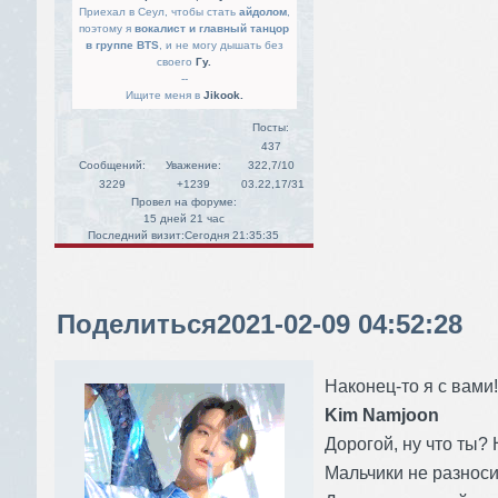
Приехал в Сеул, чтобы стать
айдолом
,
поэтому я
вокалист и главный танцор
в группе BTS
, и не могу дышать без
своего
Гу.
--
Ищите меня в
Jikook.
Посты:
437
Сообщений:
Уважение:
322,7/10
3229
+1239
03.22,17/31
Провел на форуме:
15 дней 21 час
Последний визит:
Сегодня 21:35:35
Поделиться
2021-02-09 04:52:28
Наконец-то я с вами!
Kim Namjoon
Дорогой, ну что ты?
Мальчики не разносит