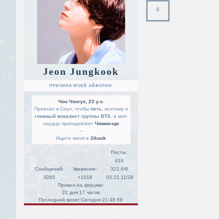
0
Jeon Jungkook
ПРИЧИНА МОЕЙ ЭЙФОРИИ
Чон Чонгук, 23 y.o.
Приехал в Сеул, чтобы
петь
, поэтому я
главный вокалист группы BTS
, а мое
сердце принадлежит
Чимин-щи
--
Ищите меня в
Jikook
Посты:
419
Сообщений:
Уважение:
322,6/6
3265
+1018
03.22,11/28
Провел на форуме:
22 дня 17 часов
Последний визит:
Сегодня 21:48:59