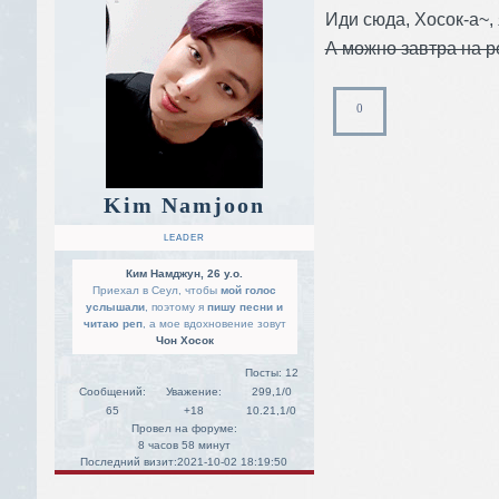
Иди сюда, Хосок-а~, 
А можно завтра на р
0
Kim Namjoon
LEADER
Ким Намджун, 26 y.o.
Приехал в Сеул, чтобы
мой голос
услышали
, поэтому я
пишу песни и
читаю реп
, а мое вдохновение зовут
Чон Хосок
Посты:
12
Сообщений:
Уважение:
299,1/0
65
+18
10.21,1/0
Провел на форуме:
8 часов 58 минут
Последний визит:
2021-10-02 18:19:50