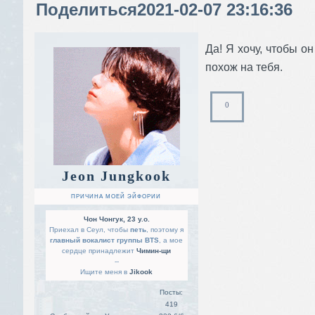
Поделиться
2021-02-07 23:16:36
Да! Я хочу, чтобы о
похож на тебя.
0
Jeon Jungkook
ПРИЧИНА МОЕЙ ЭЙФОРИИ
Чон Чонгук, 23 y.o.
Приехал в Сеул, чтобы
петь
, поэтому я
главный вокалист группы BTS
, а мое
сердце принадлежит
Чимин-щи
--
Ищите меня в
Jikook
Посты:
419