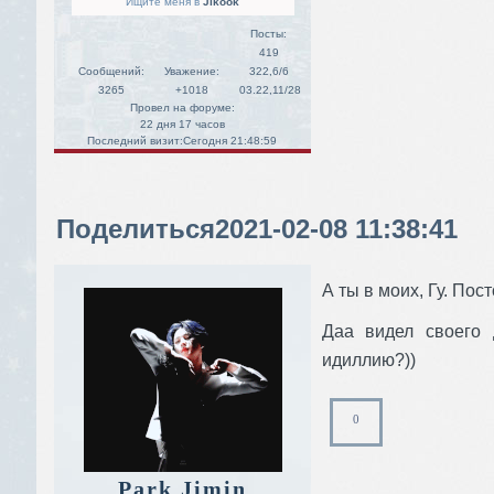
Ищите меня в
Jikook
Посты:
419
Сообщений:
Уважение:
322,6/6
3265
+1018
03.22,11/28
Провел на форуме:
22 дня 17 часов
Последний визит:
Сегодня 21:48:59
Поделиться
2021-02-08 11:38:41
А ты в моих, Гу. Пос
Даа видел своего 
идиллию?))
0
Park Jimin