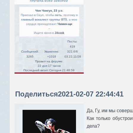
ПРИЧИНА МОЕЙ ЭЙФОРИИ
Чон Чонгук, 23 y.o.
Приехал в Сеул, чтобы
петь
, поэтому я
главный вокалист группы BTS
, а мое
сердце принадлежит
Чимин-щи
--
Ищите меня в
Jikook
Посты:
419
Сообщений:
Уважение:
322,6/6
3265
+1018
03.22,11/28
Провел на форуме:
22 дня 17 часов
Последний визит:
Сегодня 21:48:59
Поделиться
2021-02-07 22:44:41
Да, Гу, им мы совер
Как только обустро
дела?