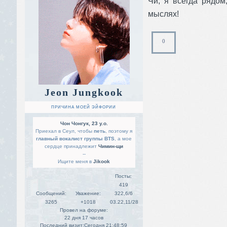
Чи, я всегда рядом
мыслях!
0
Jeon Jungkook
ПРИЧИНА МОЕЙ ЭЙФОРИИ
Чон Чонгук, 23 y.o.
Приехал в Сеул, чтобы
петь
, поэтому я
главный вокалист группы BTS
, а мое
сердце принадлежит
Чимин-щи
--
Ищите меня в
Jikook
Посты:
419
Сообщений:
Уважение:
322,6/6
3265
+1018
03.22,11/28
Провел на форуме:
22 дня 17 часов
Последний визит:
Сегодня 21:48:59