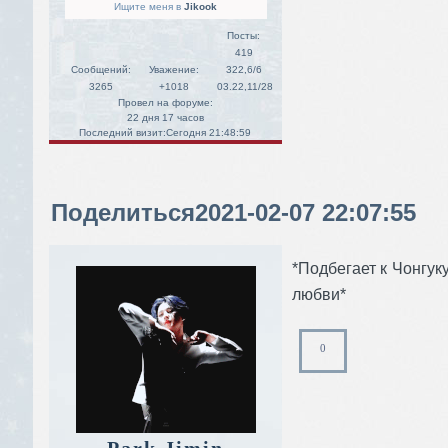
Ищите меня в
Jikook
Посты:
419
Сообщений:
Уважение:
322,6/6
3265
+1018
03.22,11/28
Провел на форуме:
22 дня 17 часов
Последний визит:
Сегодня 21:48:59
Поделиться
2021-02-07 22:07:55
*Подбегает к Чонгуку
любви*
0
Park Jimin