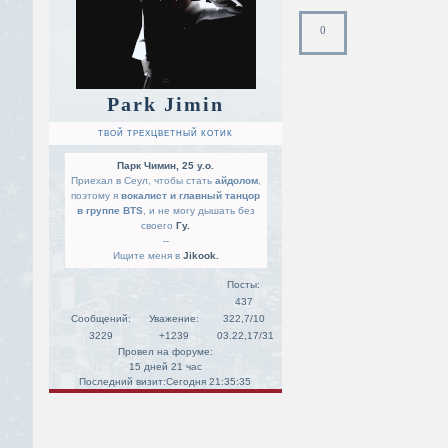
0
Park Jimin
ТВОЙ ТРЕХЦВЕТНЫЙ КОТИК
Парк Чимин, 25 y.o.
Приехал в Сеул, чтобы стать
айдолом
,
поэтому я
вокалист и главный танцор
в группе BTS
, и не могу дышать без
своего
Гу.
--
Ищите меня в
Jikook.
Посты:
437
Сообщений:
Уважение:
322,7/10
3229
+1239
03.22,17/31
Провел на форуме:
15 дней 21 час
Последний визит:
Сегодня 21:35:35