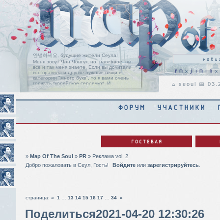
안녕하세요, будущие жители Сеула!
Меня зовут Чон Чонгук, но, наверное, вы
все и так меня знаете. Если вы дочитали
rm
jimin
x
x
все правила и другие нужные вещи в
категории "много букв", то я вами очень
горжусь *корейское сердечко*. И
⌂ seoul 📅 03
позвольте мне поприветствовать вас на
пороге нашей ролевой, с надеждой, что
вы найдете здесь свой дом, таким, каким
он является для нас с Чимином.
Читать
ФОРУМ
УЧАСТНИКИ
дальше
ГОСТЕВАЯ
»
Map Of The Soul
»
PR
»
Реклама vol. 2
Добро пожаловать в Сеул, Гость!
Войдите
или
зарегистрируйтесь
.
страница:
«
1
…
13
14
15
16
17
…
34
»
Поделиться
2021-04-20 12:30:26