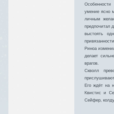
Особенности 
умение ясно м
личным желан
предпочитал д
выстоять од
привязанност
Риноа изменил
делает сильн
врагов.
Скволл прев
прислушиваютс
Его ждёт на 
Квистис и Се
Сейфер, колд