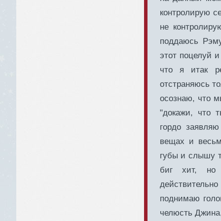
контролирую се
не контролиру
поддаюсь Рэму
этот поцелуй и
что я итак р
отстраняюсь то
осознаю, что м
"докажи, что 
гордо заявляю
вещах и весьм
губы и слышу т
биг хит, но
действительн
поднимаю голо
челюсть Джина,