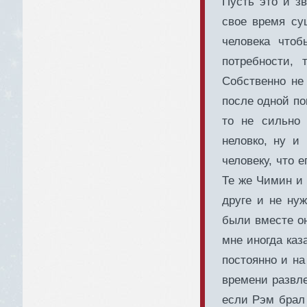
Пусть это и зв
свое время су
человека чтоб
потребности, 
Собственно не
после одной по
то не сильно
неловко, ну и
человеку, что е
Те же Чимин и 
друге и не нуж
были вместе он
мне иногда каз
постоянно и на
времени развле
если Рэм брал 