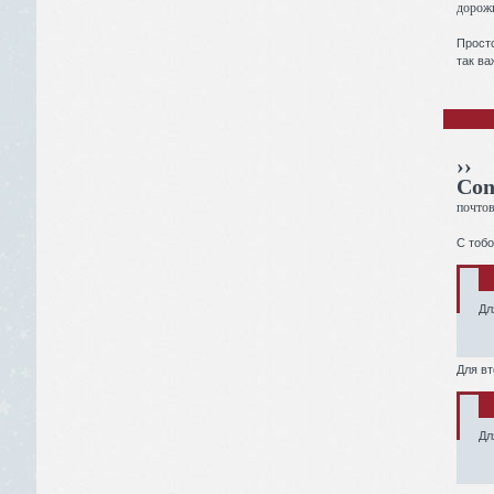
дорожк
Просто
так в
››
Con
почто
С тобо
Дл
Для вт
Дл