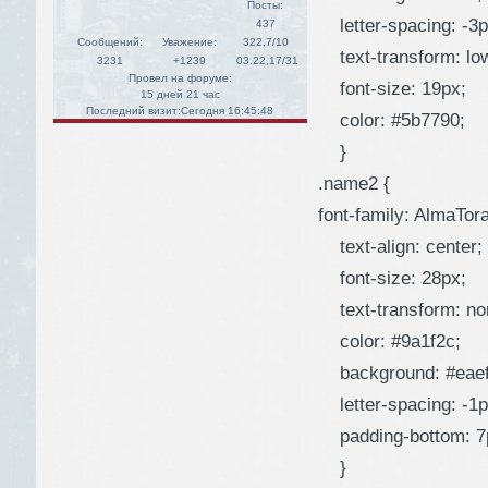
Посты:
letter-spacing: -3p
437
Сообщений:
Уважение:
322,7/10
text-transform: lo
3231
+1239
03.22,17/31
Провел на форуме:
font-size: 19px;
15 дней 21 час
Последний визит:
Сегодня 16:45:48
color: #5b7790;
}
.name2 {
font-family: AlmaTor
text-align: center;
font-size: 28px;
text-transform: no
color: #9a1f2c;
background: #eaef
letter-spacing: -1p
padding-bottom: 7
}