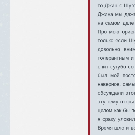
то Джин с Шуго
Джина мы даже
на самом деле 
Про мою ориен
только если Шу
довольно вни
толерантным и 
спит сугубо со
был мой посто
наверное, самы
обсуждали этот
эту тему открыт
целом как бы п
я сразу уловил
Время шло и вс