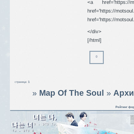
<a href='https://m
href='https://motsou
href='https://motsou
</div>
[/html]
0
страница:
1
»
Map Of The Soul
»
Архи
Рейтинг фо