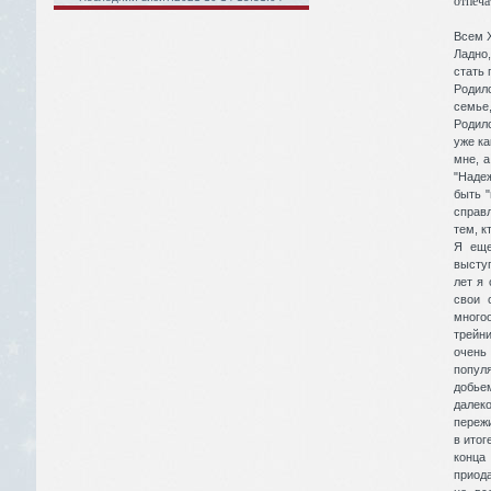
отпеча
Всем Х
Ладно,
стать 
Родил
семье,
Родилс
уже ка
мне, 
"Надеж
быть "
справ
тем, к
Я еще
выступ
лет я
свои 
много
трейн
очень
популя
добьем
далек
пережи
в итог
конца 
приода