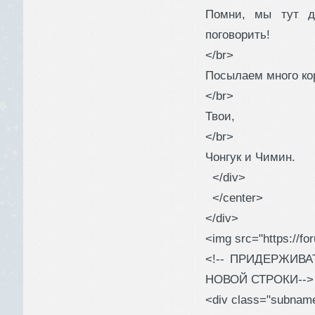
Помни, мы тут д
поговорить!
</br>
Посылаем много ко
</br>
Твои,
</br>
Чонгук и Чимин.
</div>
</center>
</div>
<img src="https://for
<!-- ПРИДЕРЖИВА
НОВОЙ СТРОКИ-->
<div class="subn