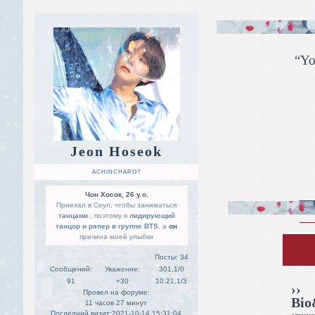
“Yo
Jeon Hoseok
ACHINCHARO?
Чон Хосок, 26 y.o.
Приехал в Сеул, чтобы заниматься
танцами
, поэтому я
лидирующий
танцор и рэпер в группе BTS
, а
он
причина моей улыбки
Посты:
34
Сообщений:
Уважение:
301,1/0
91
+30
10.21,1/3
››
Провел на форуме:
Bio
11 часов 27 минут
Последний визит:
2021-10-14 15:31:04