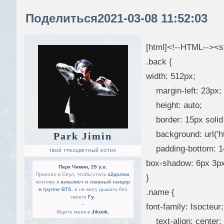
Поделиться
2021-03-08 11:52:03
[html]<!--HTML--><st
.back {
width: 512px;
margin-left: 23px;
height: auto;
border: 15px solid
background: url('htt
Park Jimin
padding-bottom: 1
ТВОЙ ТРЕХЦВЕТНЫЙ КОТИК
box-shadow: 6px 3px
Парк Чимин, 25 y.o.
Приехал в Сеул, чтобы стать
айдолом
,
}
поэтому я
вокалист и главный танцор
в группе BTS
, и не могу дышать без
.name {
своего
Гу.
--
font-family: Isocteur;
Ищите меня в
Jikook.
text-align: center;