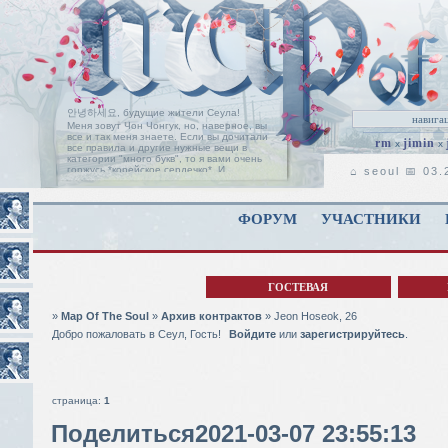
안녕하세요, будущие жители Сеула!
Меня зовут Чон Чонгук, но, наверное, вы
все и так меня знаете. Если вы дочитали
rm
jimin
x
x
все правила и другие нужные вещи в
категории "много букв", то я вами очень
горжусь *корейское сердечко*. И
⌂ seoul 📅 03
позвольте мне поприветствовать вас на
пороге нашей ролевой, с надеждой, что
вы найдете здесь свой дом, таким, каким
он является для нас с Чимином.
Читать
ФОРУМ
УЧАСТНИКИ
дальше
ГОСТЕВАЯ
»
Map Of The Soul
»
Архив контрактов
»
Jeon Hoseok, 26
Добро пожаловать в Сеул, Гость!
Войдите
или
зарегистрируйтесь
.
страница:
1
Поделиться
2021-03-07 23:55:13