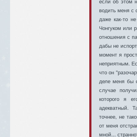
если об этом н
водить меня с 
даже как-то н
Чонгуком или р
отношения с па
дабы не испорт
момент я прост
неприятным. Ес
что он "разоча
деле меня бы с
случае получ
которого я е
адекватный. Т
точнее, не так
от меня отстра
мной... странн