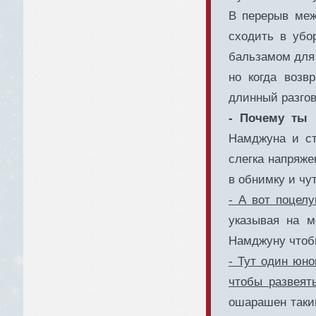
В перерыв меж
сходить в уб
бальзамом для 
но когда возв
длинный разгов
- Почему ты
Намджуна и ст
слегка напряже
в обнимку и чут
- А вот поцелу
указывая на м
Намджуну чтоб
- Тут один юн
чтобы развеят
ошарашен таким