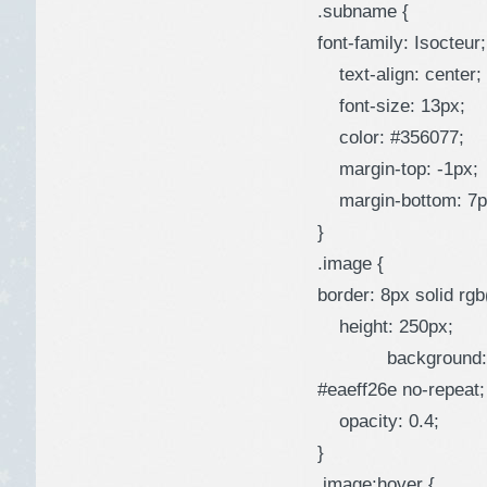
.subname {
font-family: Isocteur;
text-align: center;
font-size: 13px;
color: #356077;
margin-top: -1px;
margin-bottom: 7p
}
.image {
border: 8px solid rg
height: 250px;
background: 
#eaeff26e no-repeat;
opacity: 0.4;
}
.image:hover {