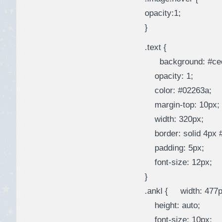
opacity:1;
}
.text {
background: #ced
opacity: 1;
color: #02263a;
margin-top: 10px;
width: 320px;
border: solid 4px #
padding: 5px;
font-size: 12px;
}
.ankl { width: 477p
height: auto;
font-size: 10px;