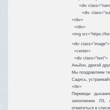
<div class="name2
<div class="subn
</div>
</div>
<img src="https://for
<div class="image">
<center>
<div class="text">
Аньйон, дрогой дру
Мы поздравляем те
Садись, устраивайс
</br>
Переведи дыхани
заполнению ЛЗ, 
отметиться в списк