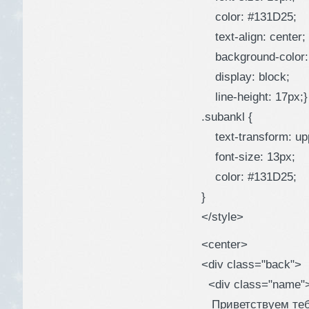
color: #131D25;
text-align: center;
background-color: r
display: block;
line-height: 17px;}
.subankl {
text-transform: up
font-size: 13px;
color: #131D25;
}
</style>
<center>
<div class="back">
<div class="name"
Приветствуем теб