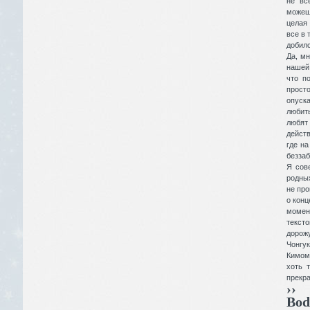
не вс
можешь
целая 
все в 
добилс
Да, мн
нашей 
что п
просто
опуска
любит
любят
действ
где на
беззаб
Я сов
родных
не про
о конц
момент
текст
дорож
Чонгу
Кимом
хоть 
прекра
››
Bod