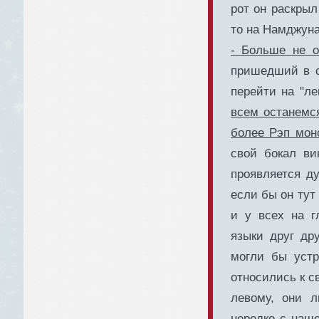
рот он раскрыл
то на Намджуна
- Больше не о
пришедший в с
перейти на "л
всем останемся
более Рэп монс
свой бокал ви
проявляется ду
если бы он тут
и у всех на г
языки друг др
могли бы устр
относились к с
левому, они л
нередко с наше