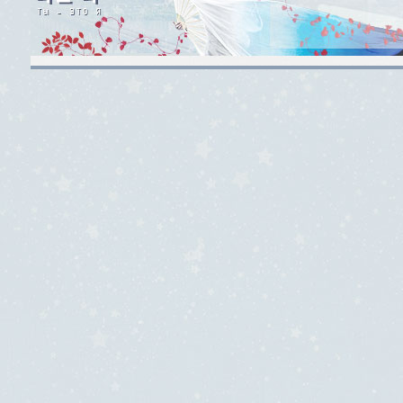
[tdwidth=10px][/td][/
[/table]

[align=center][spoil
[align=right][img]ht
[hr]