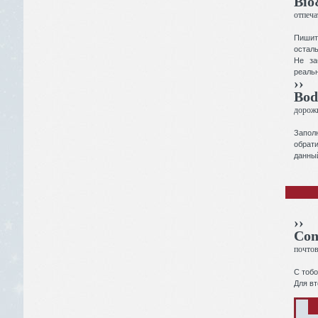
Bio
отпеча
Пишите
осталь
Не за
реальн
››
Bod
дорожк
Запол
обрати
данны
››
Con
почто
С тобо
Для вт