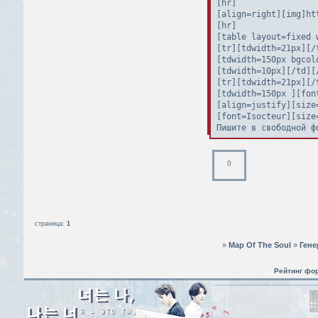
[hr]

[align=right][img]ht
[hr]

[table layout=fixed w
[tr][tdwidth=21px][/t
[tdwidth=150px bgcol
[tdwidth=10px][/td][/
[tr][tdwidth=21px][/t
[tdwidth=150px ][fon
[align=justify][size
[font=Isocteur][size
Пишите в свободной ф
Не забывай тот факт,
[font=AlmaToran][b][
[align=justify][size
0
[font=Isocteur][size
Заполняется по желан
[/td]

[tdwidth=10px][/td][/
[tr][tdwidth=21px][/t
страница:
1
[tdwidth=100px bgcol
[tr][tdwidth=21px][/t
»
Map Of The Soul
»
Гене
[tdwidth=150px ][fon
[align=justify][size
Рейтинг фо
[font=Isocteur][size
С тобой можно связат
Для второго и т.д. п
[/td]
