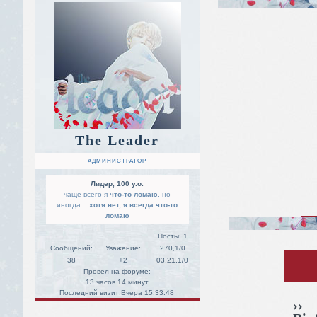
The Leader
АДМИНИСТРАТОР
Лидер, 100 y.o.
чаще всего я
что-то ломаю
, но
иногда...
хотя нет, я всегда что-то
ломаю
Посты:
1
Сообщений:
Уважение:
270,1/0
38
+2
03.21,1/0
Провел на форуме:
13 часов 14 минут
Последний визит:
Вчера 15:33:48
››