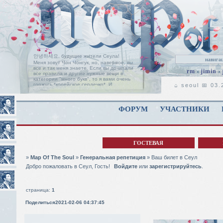
안녕하세요, будущие жители Сеула!
Меня зовут Чон Чонгук, но, наверное, вы
все и так меня знаете. Если вы дочитали
rm
jimin
x
x
все правила и другие нужные вещи в
категории "много букв", то я вами очень
горжусь *корейское сердечко*. И
⌂ seoul 📅 03
позвольте мне поприветствовать вас на
пороге нашей ролевой, с надеждой, что
вы найдете здесь свой дом, таким, каким
он является для нас с Чимином.
Читать
ФОРУМ
УЧАСТНИКИ
дальше
ГОСТЕВАЯ
»
Map Of The Soul
»
Генеральная репетиция
»
Ваш билет в Сеул
Добро пожаловать в Сеул, Гость!
Войдите
или
зарегистрируйтесь
.
страница:
1
Поделиться
2021-02-06 04:37:45