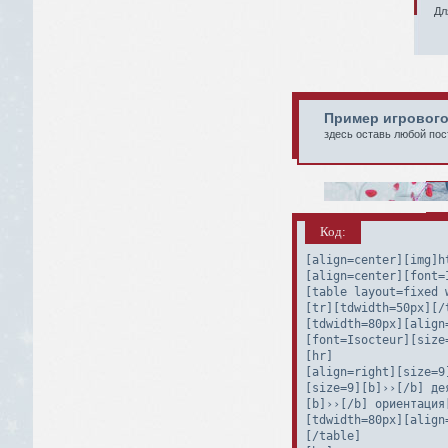
Дл
Пример игрового
здесь оставь любой пос
Код:
[align=center][img]h
[align=center][font=
[table layout=fixed w
[tr][tdwidth=50px][/t
[tdwidth=80px][align
[font=Isocteur][size
[hr]

[align=right][size=9
[size=9][b]››[/b] дея
[b]››[/b] ориентация[
[tdwidth=80px][align
[/table]
