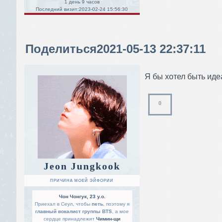
1 день 9 часов
Последний визит:
2023-02-24 15:56:30
Поделиться
2021-05-13 22:37:11
Я бы хотел быть иде
0
Jeon Jungkook
ПРИЧИНА МОЕЙ ЭЙФОРИИ
Чон Чонгук, 23 y.o.
Приехал в Сеул, чтобы
петь
, поэтому я
главный вокалист группы BTS
, а мое
сердце принадлежит
Чимин-щи