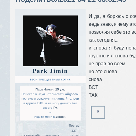
И да, я борюсь с со
ведь знаю, к чему эт
позволяя себе это вс
как сегодня...
и снова я буду нен
грустно и я снова бу
не прав во всем
Park Jimin
но это снова
снова
ТВОЙ ТРЕХЦВЕТНЫЙ КОТИК
ВОТ
Парк Чимин, 25 y.o.
Приехал в Сеул, чтобы стать
айдолом
,
ТАК
поэтому я
вокалист и главный танцор
в группе BTS
, и не могу дышать без
своего
Гу.
0
--
Ищите меня в
Jikook.
Посты:
437
Сообщений:
Уважение:
322,7/10