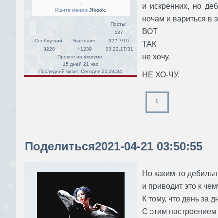
--
и искренних, но деб
Ищите меня в
Jikook.
ночам и вариться в 
Посты:
ВОТ
437
Сообщений:
Уважение:
322,7/10
ТАК
3228
+1239
03.22,17/31
не хочу.
Провел на форуме:
15 дней 21 час
Последний визит:
Сегодня 21:24:34
НЕ ХО-ЧУ.
0
Поделиться
2021-04-21 03:50:55
Но каким-то дебильн
и приводит это к чем
К тому, что день за 
С этим настроением 