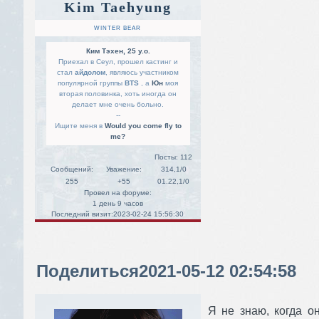
Kim Taehyung
WINTER BEAR
Ким Тэхен, 25 y.o.
Приехал в Сеул, прошел кастинг и
стал
айдолом
, являюсь участником
популярной группы
BTS
, а
Юн
моя
вторая половинка, хоть иногда он
делает мне очень больно.
--
Ищите меня в
Would you come fly to
me?
Посты:
112
Сообщений:
Уважение:
314,1/0
255
+55
01.22,1/0
Провел на форуме:
1 день 9 часов
Последний визит:
2023-02-24 15:56:30
Поделиться
2021-05-12 02:54:58
Я не знаю, когда о