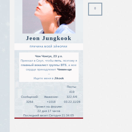
0
Jeon Jungkook
ПРИЧИНА МОЕЙ ЭЙФОРИИ
Чон Чонгук, 23 y.o.
Приехал в Сеул, чтобы
петь
, поэтому я
главный вокалист группы BTS
, а мое
сердце принадлежит
Чимин-щи
--
Ищите меня в
Jikook
Посты:
419
Сообщений:
Уважение:
322,6/6
3264
+1018
03.22,11/28
Провел на форуме:
22 дня 17 часов
Последний визит:
Сегодня 21:34:05