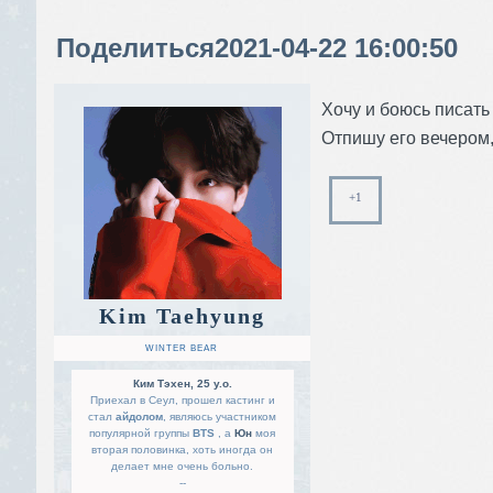
Поделиться
2021-04-22 16:00:50
Хочу и боюсь писать 
Отпишу его вечером, в
+1
Kim Taehyung
WINTER BEAR
Ким Тэхен, 25 y.o.
Приехал в Сеул, прошел кастинг и
стал
айдолом
, являюсь участником
популярной группы
BTS
, а
Юн
моя
вторая половинка, хоть иногда он
делает мне очень больно.
--