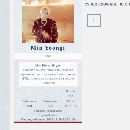
супер срочная, но он
0
Min Yoongi
KING
Мин Юнги, 28 y.o.
Приехал в Сеул, чтобы заниматься
музыкой
, поэтому я
участник группы
BTS
, но никому не расскажу
кто
мне
нравится
Посты:
104
Сообщений:
Уважение:
307,2/1
198
+75
11.21,5/0
Провел на форуме:
1 день 4 часа
Последний визит:
2021-11-26 22:05:16