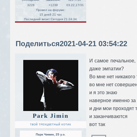
3228
+1239
03.22,17/31
Провел на форуме:
15 дней 21 час
Последний визит:
Сегодня 21:24:34
Поделиться
2021-04-21 03:54:22
И самое печальное, 
даже эмпатии?
Во мне нет никакого
во мне нет совершен
и я это знаю
наверное именно за 
и дни мои проходят 
Park Jimin
и заканчиваются
вот так
ТВОЙ ТРЕХЦВЕТНЫЙ КОТИК
Парк Чимин, 25 y.o.