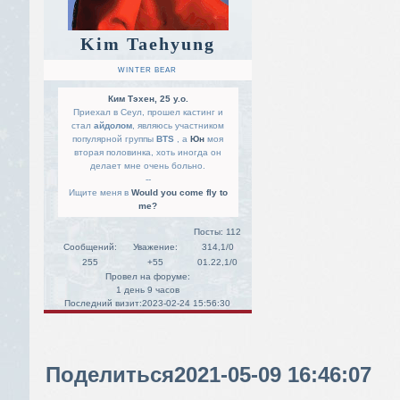
Kim Taehyung
WINTER BEAR
Ким Тэхен, 25 y.o.
Приехал в Сеул, прошел кастинг и
стал
айдолом
, являюсь участником
популярной группы
BTS
, а
Юн
моя
вторая половинка, хоть иногда он
делает мне очень больно.
--
Ищите меня в
Would you come fly to
me?
Посты:
112
Сообщений:
Уважение:
314,1/0
255
+55
01.22,1/0
Провел на форуме:
1 день 9 часов
Последний визит:
2023-02-24 15:56:30
Поделиться
2021-05-09 16:46:07