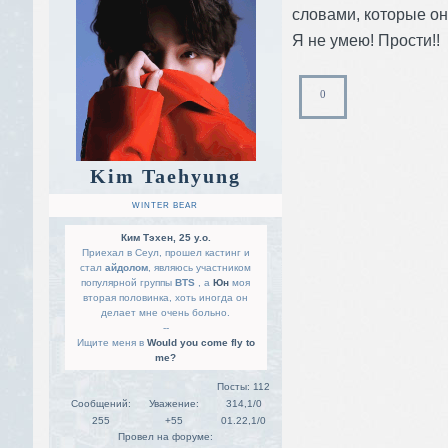
словами, которые он 
Я не умею! Прости!!
0
Kim Taehyung
WINTER BEAR
Ким Тэхен, 25 y.o.
Приехал в Сеул, прошел кастинг и
стал
айдолом
, являюсь участником
популярной группы
BTS
, а
Юн
моя
вторая половинка, хоть иногда он
делает мне очень больно.
--
Ищите меня в
Would you come fly to
me?
Посты:
112
Сообщений:
Уважение:
314,1/0
255
+55
01.22,1/0
Провел на форуме: