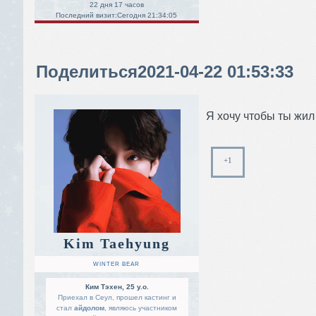
22 дня 17 часов
Последний визит:
Сегодня 21:34:05
Поделиться
2021-04-22 01:53:33
Я хочу чтобы ты жил
+1
Kim Taehyung
WINTER BEAR
Ким Тэхен, 25 y.o.
Приехал в Сеул, прошел кастинг и
стал
айдолом
, являюсь участником