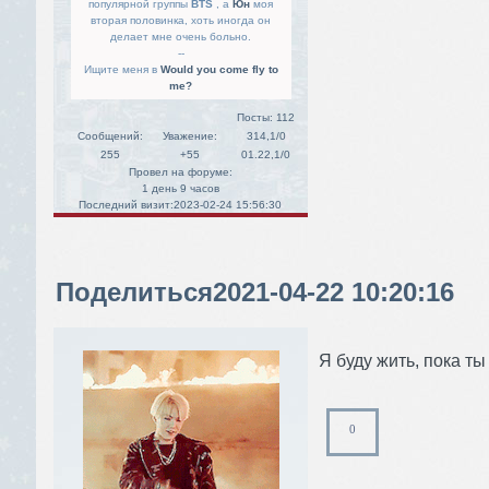
популярной группы
BTS
, а
Юн
моя
вторая половинка, хоть иногда он
делает мне очень больно.
--
Ищите меня в
Would you come fly to
me?
Посты:
112
Сообщений:
Уважение:
314,1/0
255
+55
01.22,1/0
Провел на форуме:
1 день 9 часов
Последний визит:
2023-02-24 15:56:30
Поделиться
2021-04-22 10:20:16
Я буду жить, пока т
0