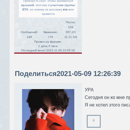
Приехал в Сеул, чтобы заниматься
музыкой
, поэтому я
участник группы
BTS
, но никому не расскажу
кто
мне
нравится
Посты:
104
Сообщений:
Уважение:
307,2/1
198
+75
11.21,5/0
Провел на форуме:
1 день 4 часа
Последний визит:
2021-11-26 22:05:16
Поделиться
2021-05-09 12:26:39
УРА
Сегодня он ко мне п
Я не хотел этого писа
0