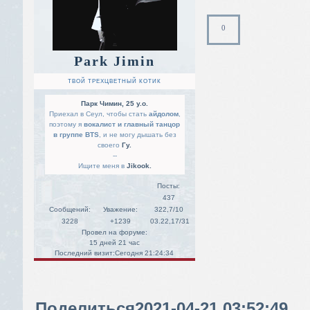
0
Park Jimin
ТВОЙ ТРЕХЦВЕТНЫЙ КОТИК
Парк Чимин, 25 y.o.
Приехал в Сеул, чтобы стать
айдолом
,
поэтому я
вокалист и главный танцор
в группе BTS
, и не могу дышать без
своего
Гу.
--
Ищите меня в
Jikook.
Посты:
437
Сообщений:
Уважение:
322,7/10
3228
+1239
03.22,17/31
Провел на форуме:
15 дней 21 час
Последний визит:
Сегодня 21:24:34
Поделиться
2021-04-21 03:52:49