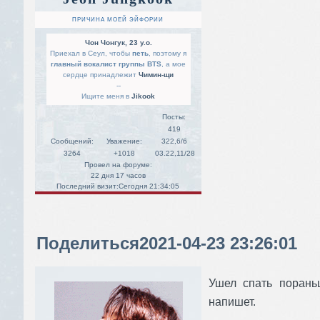
ПРИЧИНА МОЕЙ ЭЙФОРИИ
Чон Чонгук, 23 y.o.
Приехал в Сеул, чтобы
петь
, поэтому я
главный вокалист группы BTS
, а мое
сердце принадлежит
Чимин-щи
--
Ищите меня в
Jikook
Посты:
419
Сообщений:
Уважение:
322,6/6
3264
+1018
03.22,11/28
Провел на форуме:
22 дня 17 часов
Последний визит:
Сегодня 21:34:05
Поделиться
2021-04-23 23:26:01
Ушел спать порань
напишет.