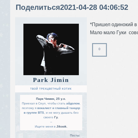
Поделиться
2021-04-28 04:06:52
*Пришел одинокий в 
Мало мало Гуки совс
0
Park Jimin
ТВОЙ ТРЕХЦВЕТНЫЙ КОТИК
Парк Чимин, 25 y.o.
Приехал в Сеул, чтобы стать
айдолом
,
поэтому я
вокалист и главный танцор
в группе BTS
, и не могу дышать без
своего
Гу.
--
Ищите меня в
Jikook.
Посты: