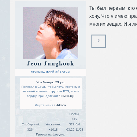
Ты был первым, кто с
хочу. Что я имею пр
многих вещах. И я л
0
Jeon Jungkook
ПРИЧИНА МОЕЙ ЭЙФОРИИ
Чон Чонгук, 23 y.o.
Приехал в Сеул, чтобы
петь
, поэтому я
главный вокалист группы BTS
, а мое
сердце принадлежит
Чимин-щи
--
Ищите меня в
Jikook
Посты:
419
Сообщений:
Уважение:
322,6/6
3264
+1018
03.22,11/28
Провел на форуме: