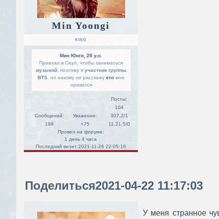
Min Yoongi
KING
Мин Юнги, 28 y.o.
Приехал в Сеул, чтобы заниматься
музыкой
, поэтому я
участник группы
BTS
, но никому не расскажу
кто
мне
нравится
Посты:
104
Сообщений:
Уважение:
307,2/1
198
+75
11.21,5/0
Провел на форуме:
1 день 4 часа
Последний визит:
2021-11-26 22:05:16
Поделиться
2021-04-22 11:17:03
У меня странное чув