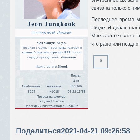
связана только с ним
Последнее время мн
Jeon Jungkook
Нигде. Я делаю шаг 
ПРИЧИНА МОЕЙ ЭЙФОРИИ
Мне кажется, что я 
Чон Чонгук, 23 y.o.
что рано или поздно 
Приехал в Сеул, чтобы
петь
, поэтому я
главный вокалист группы BTS
, а мое
сердце принадлежит
Чимин-щи
0
--
Ищите меня в
Jikook
Посты:
419
Сообщений:
Уважение:
322,6/6
3264
+1018
03.22,11/28
Провел на форуме:
22 дня 17 часов
Последний визит:
Сегодня 21:34:05
Поделиться
2021-04-21 09:26:58