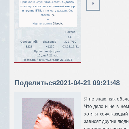
Приехал в Сеул, чтобы стать
айдолом
,
0
поэтому я
вокалист и главный танцор
в группе BTS
, и не могу дышать без
своего
Гу.
--
Ищите меня в
Jikook.
Посты:
437
Сообщений:
Уважение:
322,7/10
3228
+1239
03.22,17/31
Провел на форуме:
15 дней 21 час
Последний визит:
Сегодня 21:24:34
Поделиться
2021-04-21 09:21:48
Я не знаю, как объяс
Что дело и не в нем
хотя я хочу, каждый
зависят другие люди.
внутреннее связано 