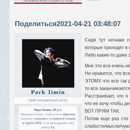
Последний визит:
Сегодня 15:33:48
Поделиться
2021-04-21 03:48:07
Сидя тут ночами п
которые приходят в г
Либо какие-то даже 
Мне это все очень н
Не нравится, что все
ЭТОМУ, что все так р
то все заканчиваетс
Park Jimin
Расстраивает, что я
ТВОЙ ТРЕХЦВЕТНЫЙ КОТИК
что не хочу чтобы д
Парк Чимин, 25 y.o.
ВОТ ПРЯМ ТАК.
Приехал в Сеул, чтобы стать
айдолом
,
Потом еще раз сто 
поэтому я
вокалист и главный танцор
в группе BTS
, и не могу дышать без
слабости/мысли/чувс
своего
Гу.