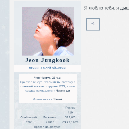
Я люблю тебя, я дышу
+1
Jeon Jungkook
ПРИЧИНА МОЕЙ ЭЙФОРИИ
Чон Чонгук, 23 y.o.
Приехал в Сеул, чтобы
петь
, поэтому я
главный вокалист группы BTS
, а мое
сердце принадлежит
Чимин-щи
--
Ищите меня в
Jikook
Посты:
419
Сообщений:
Уважение:
322,6/6
3264
+1018
03.22,11/28
Провел на форуме: