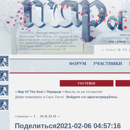
안녕하세요, будущие жители Сеула!
Меня зовут Чон Чонгук, но, наверное, вы
все и так меня знаете. Если вы дочитали
rm
jimin
x
x
все правила и другие нужные вещи в
категории "много букв", то я вами очень
горжусь *корейское сердечко*. И
⌂ seoul 📅 03
позвольте мне поприветствовать вас на
пороге нашей ролевой, с надеждой, что
вы найдете здесь свой дом, таким, каким
он является для нас с Чимином.
Читать
ФОРУМ
УЧАСТНИКИ
дальше
ГОСТЕВАЯ
»
Map Of The Soul
»
Перерыв
»
Мысли, ох уж эти мысли!
Добро пожаловать в Сеул, Гость!
Войдите
или
зарегистрируйтесь
.
страница:
«
1
…
10
11
12
13
»
Поделиться
2021-02-06 04:57:16