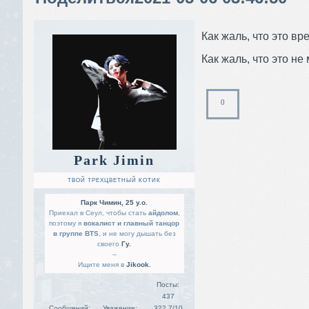
Как жаль, что это вр
Как жаль, что это не
0
Park Jimin
ТВОЙ ТРЕХЦВЕТНЫЙ КОТИК
Парк Чимин, 25 y.o.
Приехал в Сеул, чтобы стать
айдолом
,
поэтому я
вокалист и главный танцор
в группе BTS
, и не могу дышать без
своего
Гу.
--
Ищите меня в
Jikook.
Посты:
437
Сообщений:
Уважение:
322,7/10