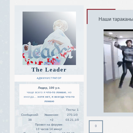
Наши тараканы 
The Leader
АДМИНИСТРАТОР
Лидер, 100 y.o.
чаще всего я
что-то ломаю
, но
иногда...
хотя нет, я всегда что-то
ломаю
Посты:
1
Сообщений:
Уважение:
270,1/0
38
+2
03.21,1/0
Провел на форуме:
0
13 часов 14 минут