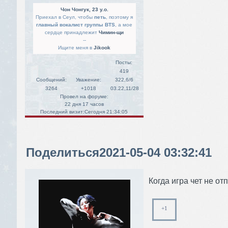
Чон Чонгук, 23 y.o.
Приехал в Сеул, чтобы
петь
, поэтому я
главный вокалист группы BTS
, а мое
сердце принадлежит
Чимин-щи
--
Ищите меня в
Jikook
Посты:
419
Сообщений:
Уважение:
322,6/6
3264
+1018
03.22,11/28
Провел на форуме:
22 дня 17 часов
Последний визит:
Сегодня 21:34:05
Поделиться
2021-05-04 03:32:41
Когда игра чет не отп
+1