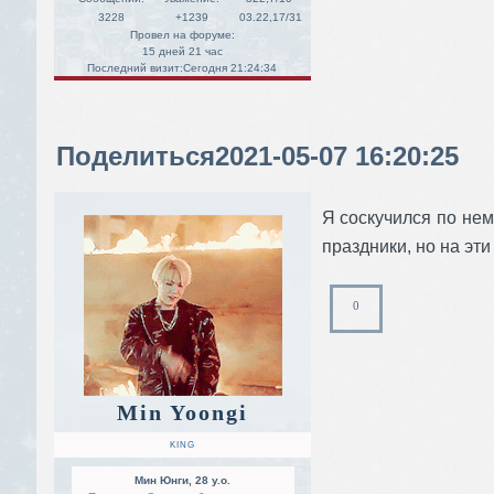
3228
+1239
03.22,17/31
Провел на форуме:
15 дней 21 час
Последний визит:
Сегодня 21:24:34
Поделиться
2021-05-07 16:20:25
Я соскучился по нем
праздники, но на эти
0
Min Yoongi
KING
Мин Юнги, 28 y.o.