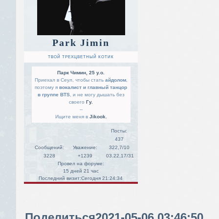
Park Jimin
ТВОЙ ТРЕХЦВЕТНЫЙ КОТИК
Парк Чимин, 25 y.o.
Приехал в Сеул, чтобы стать
айдолом
,
поэтому я
вокалист и главный танцор
в группе BTS
, и не могу дышать без
своего
Гу.
--
Ищите меня в
Jikook.
Посты:
437
Сообщений:
Уважение:
322,7/10
3228
+1239
03.22,17/31
Провел на форуме:
15 дней 21 час
Последний визит:
Сегодня 21:24:34
Поделиться
2021-05-06 03:46:50