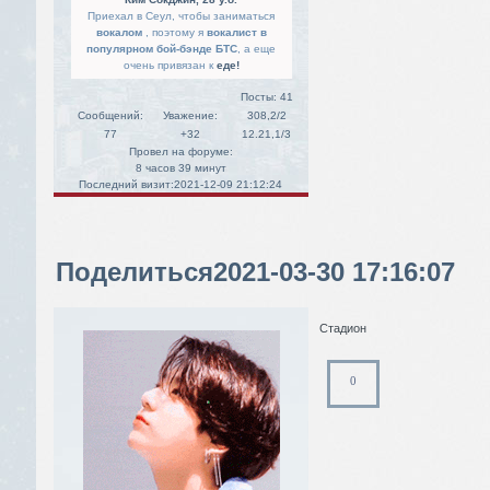
Приехал в Сеул, чтобы заниматься
вокалом
, поэтому я
вокалист в
популярном бой-бэнде БТС
, а еще
очень привязан к
еде!
Посты:
41
Сообщений:
Уважение:
308,2/2
77
+32
12.21,1/3
Провел на форуме:
8 часов 39 минут
Последний визит:
2021-12-09 21:12:24
Поделиться
2021-03-30 17:16:07
Стадион
0