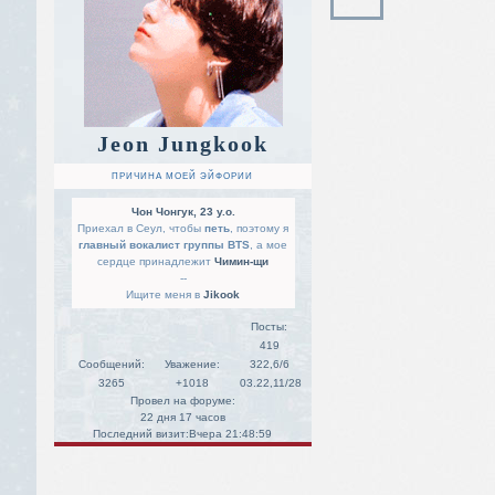
Jeon Jungkook
ПРИЧИНА МОЕЙ ЭЙФОРИИ
Чон Чонгук, 23 y.o.
Приехал в Сеул, чтобы
петь
, поэтому я
главный вокалист группы BTS
, а мое
сердце принадлежит
Чимин-щи
--
Ищите меня в
Jikook
Посты:
419
Сообщений:
Уважение:
322,6/6
3265
+1018
03.22,11/28
Провел на форуме:
22 дня 17 часов
Последний визит:
Вчера 21:48:59