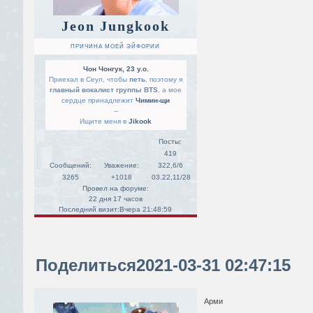
Jeon Jungkook
ПРИЧИНА МОЕЙ ЭЙФОРИИ
Чон Чонгук, 23 y.o.
Приехал в Сеул, чтобы
петь
, поэтому я
главный вокалист группы BTS
, а мое
сердце принадлежит
Чимин-щи
--
Ищите меня в
Jikook
Посты:
419
Сообщений:
Уважение:
322,6/6
3265
+1018
03.22,11/28
Провел на форуме:
22 дня 17 часов
Последний визит:
Вчера 21:48:59
Поделиться
2021-03-31 02:47:15
Арми