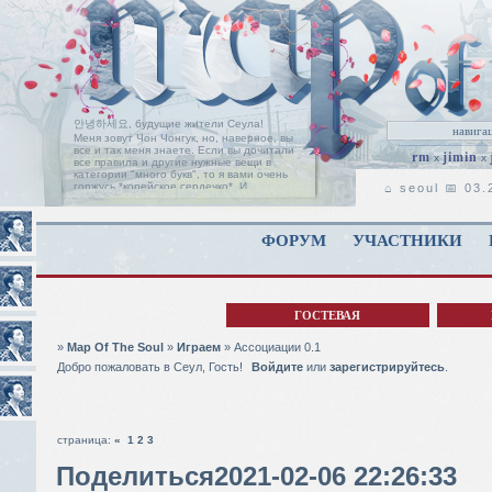
안녕하세요, будущие жители Сеула!
Меня зовут Чон Чонгук, но, наверное, вы
все и так меня знаете. Если вы дочитали
rm
jimin
x
x
все правила и другие нужные вещи в
категории "много букв", то я вами очень
горжусь *корейское сердечко*. И
⌂ seoul 📅 03
позвольте мне поприветствовать вас на
пороге нашей ролевой, с надеждой, что
вы найдете здесь свой дом, таким, каким
он является для нас с Чимином.
Читать
ФОРУМ
УЧАСТНИКИ
дальше
ГОСТЕВАЯ
»
Map Of The Soul
»
Играем
»
Ассоциации 0.1
Добро пожаловать в Сеул, Гость!
Войдите
или
зарегистрируйтесь
.
страница:
«
1
2
3
Поделиться
2021-02-06 22:26:33