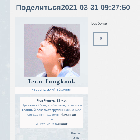
Поделиться
2021-03-31 09:27:50
Бомбочка
0
Jeon Jungkook
ПРИЧИНА МОЕЙ ЭЙФОРИИ
Чон Чонгук, 23 y.o.
Приехал в Сеул, чтобы
петь
, поэтому я
главный вокалист группы BTS
, а мое
сердце принадлежит
Чимин-щи
--
Ищите меня в
Jikook
Посты:
419