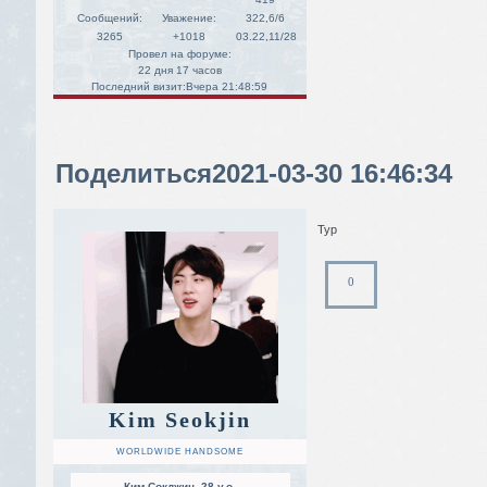
Сообщений:
Уважение:
322,6/6
3265
+1018
03.22,11/28
Провел на форуме:
22 дня 17 часов
Последний визит:
Вчера 21:48:59
Поделиться
2021-03-30 16:46:34
Тур
0
Kim Seokjin
WORLDWIDE HANDSOME
Ким Сокджин, 28 y.o.