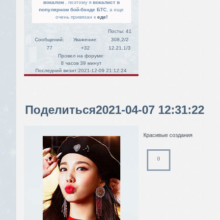
вокалом
, поэтому я
вокалист в
популярном бой-бэнде БТС
, а еще
очень привязан к
еде!
Посты:
41
Сообщений:
Уважение:
308,2/2
77
+32
12.21,1/3
Провел на форуме:
8 часов 39 минут
Последний визит:
2021-12-09 21:12:24
Поделиться
2021-04-07 12:31:22
Красивые создания
0