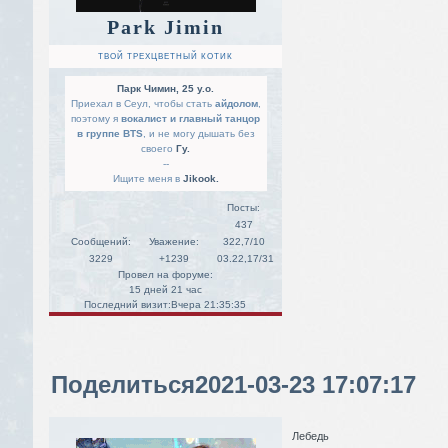
Park Jimin
ТВОЙ ТРЕХЦВЕТНЫЙ КОТИК
Парк Чимин, 25 y.o.
Приехал в Сеул, чтобы стать
айдолом
,
поэтому я
вокалист и главный танцор
в группе BTS
, и не могу дышать без
своего
Гу.
--
Ищите меня в
Jikook.
Посты:
437
Сообщений:
Уважение:
322,7/10
3229
+1239
03.22,17/31
Провел на форуме:
15 дней 21 час
Последний визит:
Вчера 21:35:35
Поделиться
2021-03-23 17:07:17
Лебедь