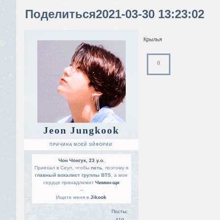
Поделиться
2021-03-30 13:23:02
Крылья
0
Jeon Jungkook
ПРИЧИНА МОЕЙ ЭЙФОРИИ
Чон Чонгук, 23 y.o.
Приехал в Сеул, чтобы
петь
, поэтому я
главный вокалист группы BTS
, а мое
сердце принадлежит
Чимин-щи
--
Ищите меня в
Jikook
Посты:
419