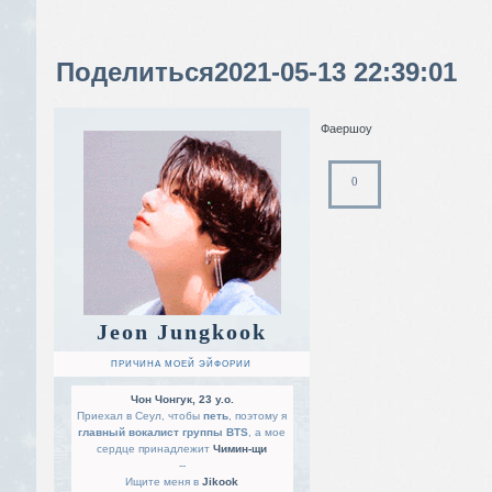
Поделиться
2021-05-13 22:39:01
Фаершоу
0
Jeon Jungkook
ПРИЧИНА МОЕЙ ЭЙФОРИИ
Чон Чонгук, 23 y.o.
Приехал в Сеул, чтобы
петь
, поэтому я
главный вокалист группы BTS
, а мое
сердце принадлежит
Чимин-щи
--
Ищите меня в
Jikook