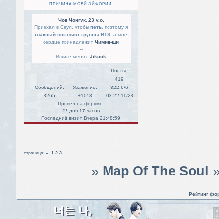
ПРИЧИНА МОЕЙ ЭЙФОРИИ
Чон Чонгук, 23 y.o.
Приехал в Сеул, чтобы
петь
, поэтому я
главный вокалист группы BTS
, а мое
сердце принадлежит
Чимин-щи
--
Ищите меня в
Jikook
Посты:
419
Сообщений:
Уважение:
322,6/6
3265
+1018
03.22,11/28
Провел на форуме:
22 дня 17 часов
Последний визит:
Вчера 21:48:59
страница:
«
1
2
3
»
Map Of The Soul
Рейтинг фо