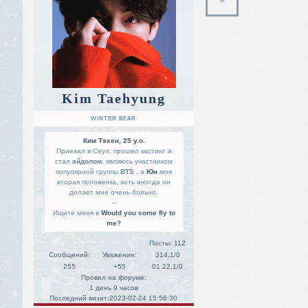
Kim Taehyung
WINTER BEAR
Ким Тэхен, 25 y.o.
Приехал в Сеул, прошел кастинг и
стал
айдолом
, являюсь участником
популярной группы
BTS
, а
Юн
моя
вторая половинка, хоть иногда он
делает мне очень больно.
--
Ищите меня в
Would you come fly to
me?
Посты:
112
Сообщений:
Уважение:
314,1/0
255
+55
01.22,1/0
Провел на форуме:
1 день 9 часов
Последний визит:
2023-02-24 15:56:30