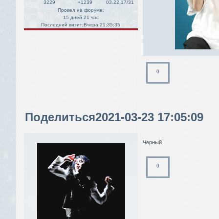
3229
+1239
03.22,17/31
Провел на форуме:
15 дней 21 час
Последний визит:
Вчера 21:35:35
0
Поделиться
2021-03-23 17:05:09
Черный
0