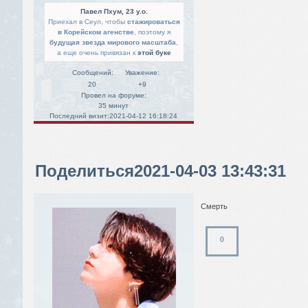
Павел Пхум, 23 y.o.
Приехал в Сеул, чтобы
стажироваться
в Корейском агенстве
, поэтому я
будущая звезда мирового масштаба
,
а еще очень привязан к
этой буке
Сообщений:
Уважение:
20
+9
Провел на форуме:
35 минут
Последний визит:
2021-04-12 16:18:24
Поделиться
2021-04-03 13:43:31
Смерть
0