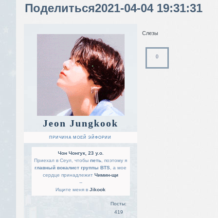
Поделиться
2021-04-04 19:31:31
Слезы
0
Jeon Jungkook
ПРИЧИНА МОЕЙ ЭЙФОРИИ
Чон Чонгук, 23 y.o.
Приехал в Сеул, чтобы
петь
, поэтому я
главный вокалист группы BTS
, а мое
сердце принадлежит
Чимин-щи
--
Ищите меня в
Jikook
Посты:
419