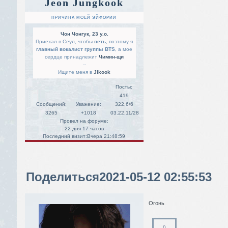
Jeon Jungkook
ПРИЧИНА МОЕЙ ЭЙФОРИИ
Чон Чонгук, 23 y.o.
Приехал в Сеул, чтобы
петь
, поэтому я
главный вокалист группы BTS
, а мое
сердце принадлежит
Чимин-щи
--
Ищите меня в
Jikook
Посты:
419
Сообщений:
Уважение:
322,6/6
3265
+1018
03.22,11/28
Провел на форуме:
22 дня 17 часов
Последний визит:
Вчера 21:48:59
Поделиться
2021-05-12 02:55:53
Огонь
0