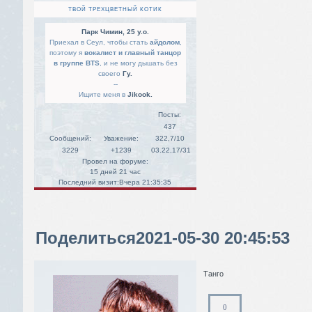
ТВОЙ ТРЕХЦВЕТНЫЙ КОТИК
Парк Чимин, 25 y.o.
Приехал в Сеул, чтобы стать
айдолом
,
поэтому я
вокалист и главный танцор
в группе BTS
, и не могу дышать без
своего
Гу.
--
Ищите меня в
Jikook.
Посты:
437
Сообщений:
Уважение:
322,7/10
3229
+1239
03.22,17/31
Провел на форуме:
15 дней 21 час
Последний визит:
Вчера 21:35:35
Поделиться
2021-05-30 20:45:53
Танго
0