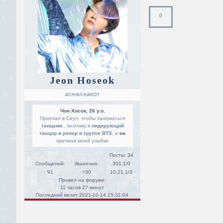
0
Jeon Hoseok
ACHINCHARO?
Чон Хосок, 26 y.o.
Приехал в Сеул, чтобы заниматься
танцами
, поэтому я
лидирующий
танцор и рэпер в группе BTS
, а
он
причина моей улыбки
Посты:
34
Сообщений:
Уважение:
301,1/0
91
+30
10.21,1/3
Провел на форуме:
11 часов 27 минут
Последний визит:
2021-10-14 15:31:04