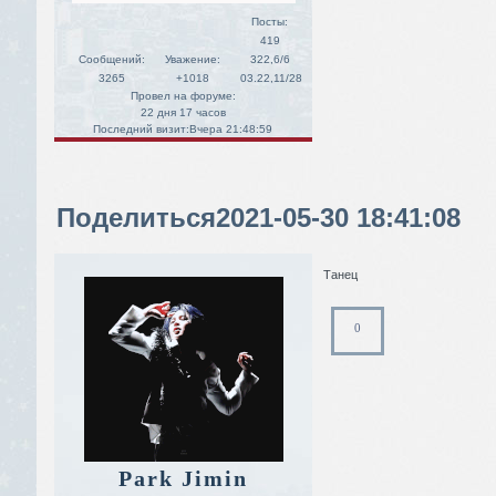
Посты:
419
Сообщений:
Уважение:
322,6/6
3265
+1018
03.22,11/28
Провел на форуме:
22 дня 17 часов
Последний визит:
Вчера 21:48:59
Поделиться
2021-05-30 18:41:08
Танец
0
Park Jimin