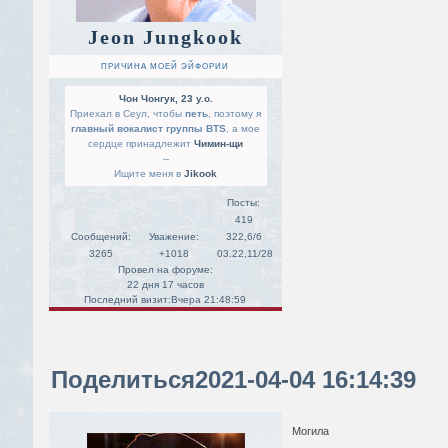
Jeon Jungkook
ПРИЧИНА МОЕЙ ЭЙФОРИИ
Чон Чонгук, 23 y.o.
Приехал в Сеул, чтобы
петь
, поэтому я
главный вокалист группы BTS
, а мое
сердце принадлежит
Чимин-щи
--
Ищите меня в
Jikook
Посты:
419
Сообщений:
Уважение:
322,6/6
3265
+1018
03.22,11/28
Провел на форуме:
22 дня 17 часов
Последний визит:
Вчера 21:48:59
Поделиться
2021-04-04 16:14:39
Могила