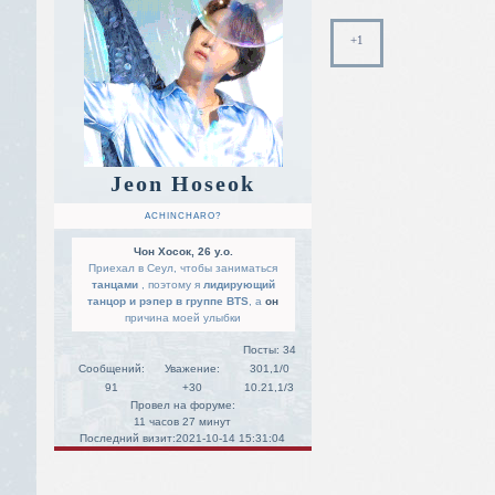
+1
Jeon Hoseok
ACHINCHARO?
Чон Хосок, 26 y.o.
Приехал в Сеул, чтобы заниматься
танцами
, поэтому я
лидирующий
танцор и рэпер в группе BTS
, а
он
причина моей улыбки
Посты:
34
Сообщений:
Уважение:
301,1/0
91
+30
10.21,1/3
Провел на форуме:
11 часов 27 минут
Последний визит:
2021-10-14 15:31:04