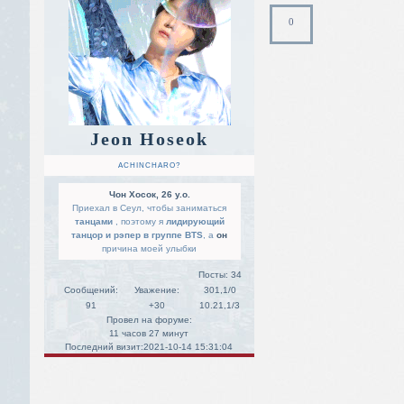
0
Jeon Hoseok
ACHINCHARO?
Чон Хосок, 26 y.o.
Приехал в Сеул, чтобы заниматься
танцами
, поэтому я
лидирующий
танцор и рэпер в группе BTS
, а
он
причина моей улыбки
Посты:
34
Сообщений:
Уважение:
301,1/0
91
+30
10.21,1/3
Провел на форуме:
11 часов 27 минут
Последний визит:
2021-10-14 15:31:04