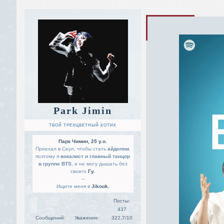
Park Jimin
ТВОЙ ТРЕХЦВЕТНЫЙ КОТИК
Парк Чимин, 25 y.o.
Приехал в Сеул, чтобы стать
айдолом
,
поэтому я
вокалист и главный танцор
в группе BTS
, и не могу дышать без
своего
Гу.
--
Ищите меня в
Jikook.
Посты:
437
Сообщений:
Уважение:
322,7/10