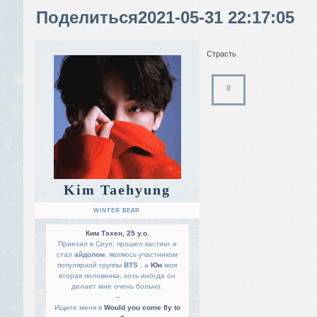
Поделиться
2021-05-31 22:17:05
Страсть
0
Kim Taehyung
WINTER BEAR
Ким Тэхен, 25 y.o.
Приехал в Сеул, прошел кастинг и
стал
айдолом
, являюсь участником
популярной группы
BTS
, а
Юн
моя
вторая половинка, хоть иногда он
делает мне очень больно.
--
Ищите меня в
Would you come fly to