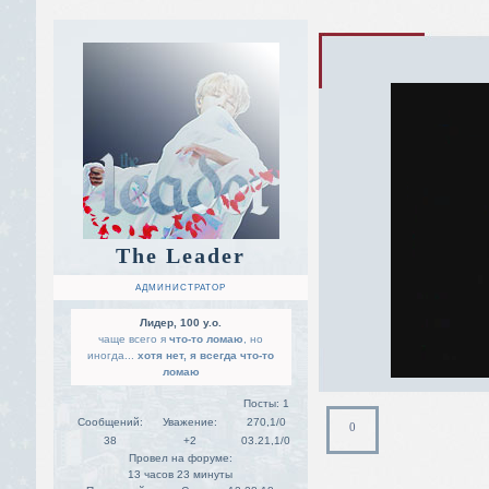
The Leader
АДМИНИСТРАТОР
Лидер, 100 y.o.
чаще всего я
что-то ломаю
, но
иногда...
хотя нет, я всегда что-то
ломаю
Посты:
1
Сообщений:
Уважение:
270,1/0
0
38
+2
03.21,1/0
Провел на форуме:
13 часов 23 минуты