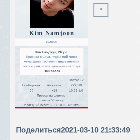
0
Kim Namjoon
LEADER
Ким Намджун, 26 y.o.
Приехал в Сеул, чтобы
мой голос
услышали
, поэтому я
пишу песни и
читаю реп
, а мое вдохновение зовут
Чон Хосок
Посты:
12
Сообщений:
Уважение:
299,1/0
65
+18
10.21,1/0
Провел на форуме:
8 часов 58 минут
Последний визит:
2021-10-02 18:19:50
Поделиться
2021-03-10 21:33:49