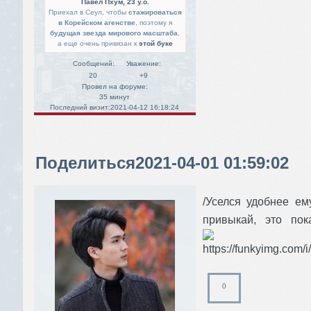
Павел Пхум, 23 y.o.
Приехал в Сеул, чтобы
стажироваться
в Корейском агенстве
, поэтому я
будущая звезда мирового масштаба
,
а еще очень привязан к
этой буке
Сообщений:
Уважение:
20
+9
Провел на форуме:
35 минут
Последний визит:
2021-04-12 16:18:24
Поделиться
2021-04-01 01:59:02
/Уселся удобнее ем
привыкай, это п
0