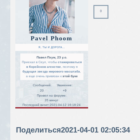
0
Pavel Phoom
Я, ТЫ И ДОРОГА...
Павел Пхум, 23 y.o.
Приехал в Сеул, чтобы
стажироваться
в Корейском агенстве
, поэтому я
будущая звезда мирового масштаба
,
а еще очень привязан к
этой буке
Сообщений:
Уважение:
20
+9
Провел на форуме:
35 минут
Последний визит:
2021-04-12 16:18:24
Поделиться
2021-04-01 02:05:34