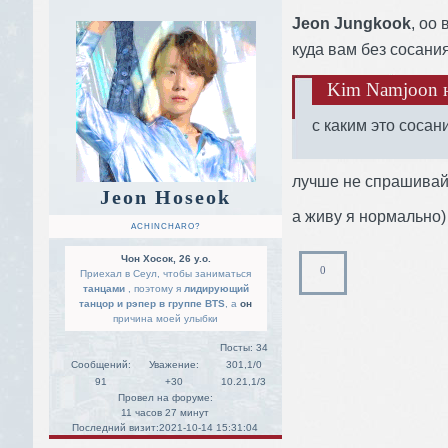
Jeon Jungkook
, оо
куда вам без сосания 
Kim Namjoon н
с каким это сосан
лучше не спрашива
Jeon Hoseok
а живу я нормально)
ACHINCHARO?
Чон Хосок, 26 y.o.
0
Приехал в Сеул, чтобы заниматься
танцами
, поэтому я
лидирующий
танцор и рэпер в группе BTS
, а
он
причина моей улыбки
Посты:
34
Сообщений:
Уважение:
301,1/0
91
+30
10.21,1/3
Провел на форуме:
11 часов 27 минут
Последний визит:
2021-10-14 15:31:04