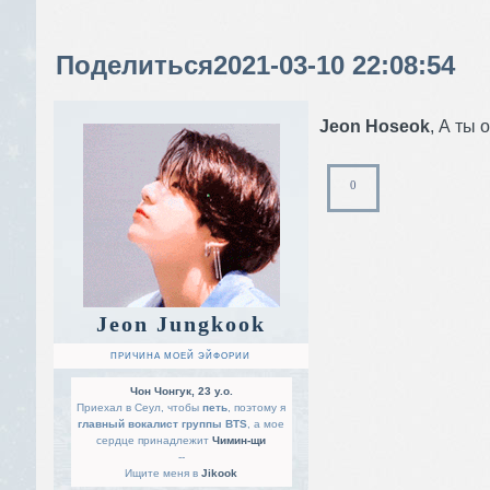
Поделиться
2021-03-10 22:08:54
Jeon Hoseok
, А ты
0
Jeon Jungkook
ПРИЧИНА МОЕЙ ЭЙФОРИИ
Чон Чонгук, 23 y.o.
Приехал в Сеул, чтобы
петь
, поэтому я
главный вокалист группы BTS
, а мое
сердце принадлежит
Чимин-щи
--
Ищите меня в
Jikook