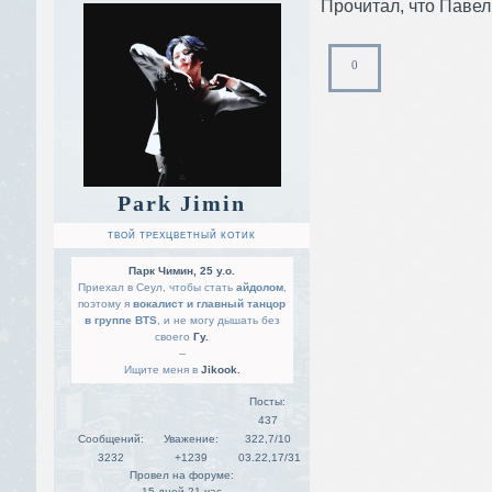
Прочитал, что Павел 
0
Park Jimin
ТВОЙ ТРЕХЦВЕТНЫЙ КОТИК
Парк Чимин, 25 y.o.
Приехал в Сеул, чтобы стать
айдолом
,
поэтому я
вокалист и главный танцор
в группе BTS
, и не могу дышать без
своего
Гу.
--
Ищите меня в
Jikook.
Посты:
437
Сообщений:
Уважение:
322,7/10
3232
+1239
03.22,17/31
Провел на форуме:
15 дней 21 час