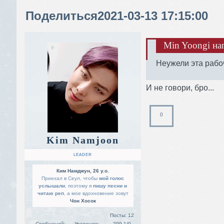
Поделиться
2021-03-13 17:15:00
Min Yoongi нап
Неужели эта рабо
И не говори, бро...
0
Kim Namjoon
LEADER
Ким Намджун, 26 y.o.
Приехал в Сеул, чтобы
мой голос
услышали
, поэтому я
пишу песни и
читаю реп
, а мое вдохновение зовут
Чон Хосок
Посты:
12
Сообщений:
Уважение:
299,1/0