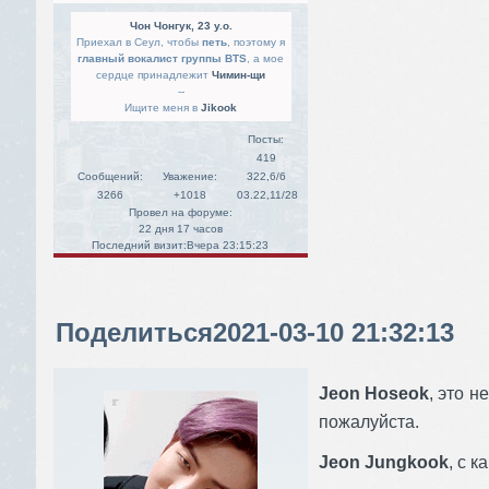
Чон Чонгук, 23 y.o.
Приехал в Сеул, чтобы
петь
, поэтому я
главный вокалист группы BTS
, а мое
сердце принадлежит
Чимин-щи
--
Ищите меня в
Jikook
Посты:
419
Сообщений:
Уважение:
322,6/6
3266
+1018
03.22,11/28
Провел на форуме:
22 дня 17 часов
Последний визит:
Вчера 23:15:23
Поделиться
2021-03-10 21:32:13
Jeon Hoseok
, это н
пожалуйста.
Jeon Jungkook
, с 