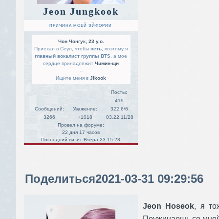
Jeon Jungkook
ПРИЧИНА МОЕЙ ЭЙФОРИИ
Чон Чонгук, 23 y.o.
Приехал в Сеул, чтобы
петь
, поэтому я
главный вокалист группы BTS
, а мое
сердце принадлежит
Чимин-щи
--
Ищите меня в
Jikook
Посты:
419
Сообщений:
Уважение:
322,6/6
3266
+1018
03.22,11/28
Провел на форуме:
22 дня 17 часов
Последний визит:
Вчера 23:15:23
Поделиться
2021-03-31 09:29:56
Jeon Hoseok
, я то
Поужинаешь со мной