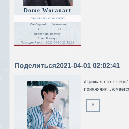
Dome Woranart
YOU ARE MY LOVE STORY
Сообщений:
Уважение:
7
+2
Провел на форуме:
1 час 8 минут
Последний визит:
2021-04-30 22:42:01
Поделиться
2021-04-01 02:02:41
/Прижал его к себе/
поняяяяял... /смеетс
0