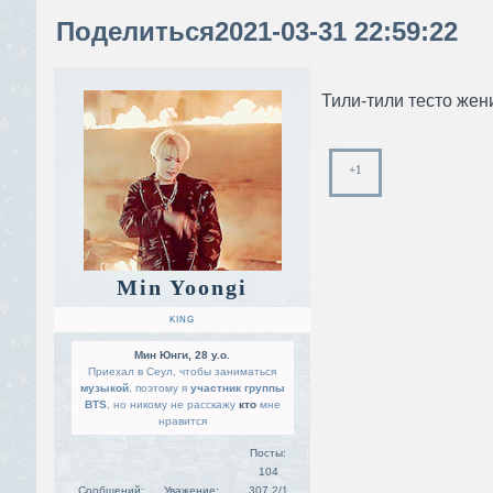
Поделиться
2021-03-31 22:59:22
Тили-тили тесто жен
+1
Min Yoongi
KING
Мин Юнги, 28 y.o.
Приехал в Сеул, чтобы заниматься
музыкой
, поэтому я
участник группы
BTS
, но никому не расскажу
кто
мне
нравится
Посты:
104
Сообщений:
Уважение:
307,2/1