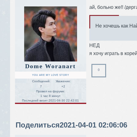
ай, больно же!! /дерг
Не хочешь как На
НЕД
я хочу играть в коре
Dome Woranart
0
YOU ARE MY LOVE STORY
Сообщений:
Уважение:
7
+2
Провел на форуме:
1 час 8 минут
Последний визит:
2021-04-30 22:42:01
Поделиться
2021-04-01 02:06:06