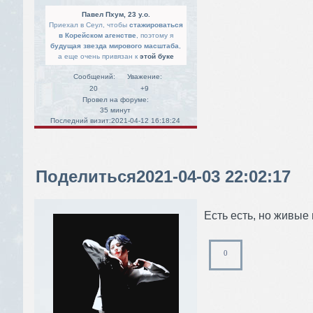
Павел Пхум, 23 y.o.
Приехал в Сеул, чтобы
стажироваться
в Корейском агенстве
, поэтому я
будущая звезда мирового масштаба
,
а еще очень привязан к
этой буке
Сообщений:
Уважение:
20
+9
Провел на форуме:
35 минут
Последний визит:
2021-04-12 16:18:24
Поделиться
2021-04-03 22:02:17
Есть есть, но живые
0