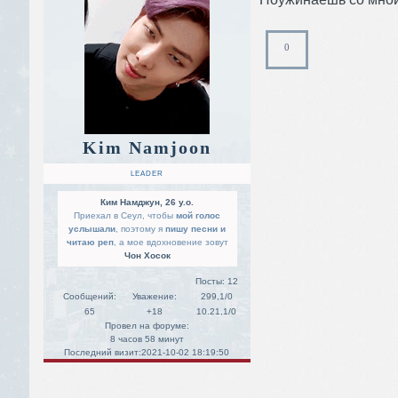
0
Kim Namjoon
LEADER
Ким Намджун, 26 y.o.
Приехал в Сеул, чтобы
мой голос
услышали
, поэтому я
пишу песни и
читаю реп
, а мое вдохновение зовут
Чон Хосок
Посты:
12
Сообщений:
Уважение:
299,1/0
65
+18
10.21,1/0
Провел на форуме:
8 часов 58 минут
Последний визит:
2021-10-02 18:19:50