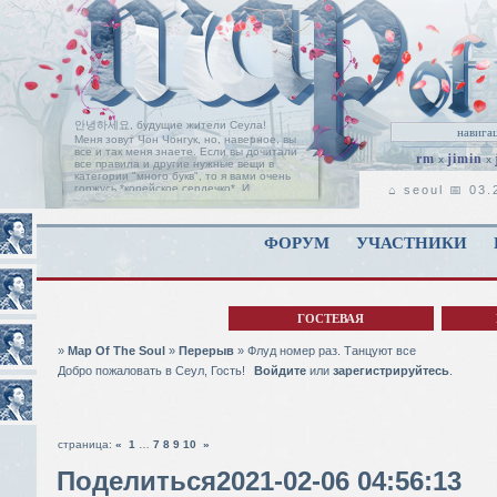
안녕하세요, будущие жители Сеула!
Меня зовут Чон Чонгук, но, наверное, вы
все и так меня знаете. Если вы дочитали
rm
jimin
x
x
все правила и другие нужные вещи в
категории "много букв", то я вами очень
горжусь *корейское сердечко*. И
⌂ seoul 📅 03
позвольте мне поприветствовать вас на
пороге нашей ролевой, с надеждой, что
вы найдете здесь свой дом, таким, каким
он является для нас с Чимином.
Читать
ФОРУМ
УЧАСТНИКИ
дальше
ГОСТЕВАЯ
»
Map Of The Soul
»
Перерыв
»
Флуд номер раз. Танцуют все
Добро пожаловать в Сеул, Гость!
Войдите
или
зарегистрируйтесь
.
страница:
«
1
…
7
8
9
10
»
Поделиться
2021-02-06 04:56:13