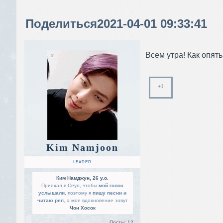
Поделиться
2021-04-01 09:33:41
Всем утра! Как опят
+1
Kim Namjoon
LEADER
Ким Намджун, 26 y.o.
Приехал в Сеул, чтобы
мой голос
услышали
, поэтому я
пишу песни и
читаю реп
, а мое вдохновение зовут
Чон Хосок
Посты:
12