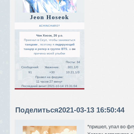
Jeon Hoseok
ACHINCHARO?
Чон Хосок, 26 y.o.
Приехал в Сеул, чтобы заниматься
танцами
, поэтому я
лидирующий
танцор и рэпер в группе BTS
, а
он
причина моей улыбки
Посты:
34
Сообщений:
Уважение:
301,1/0
91
+30
10.21,1/3
Провел на форуме:
11 часов 27 минут
Последний визит:
2021-10-14 15:31:04
Поделиться
2021-03-13 16:50:44
*пришел, упал во фл