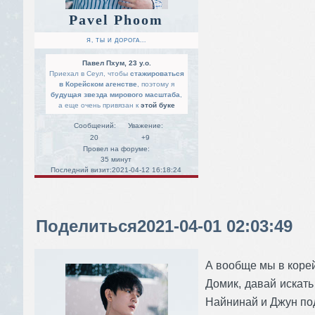
Pavel Phoom
Я, ТЫ И ДОРОГА...
Павел Пхум, 23 y.o.
Приехал в Сеул, чтобы
стажироваться
в Корейском агенстве
, поэтому я
будущая звезда мирового масштаба
,
а еще очень привязан к
этой буке
Сообщений:
Уважение:
20
+9
Провел на форуме:
35 минут
Последний визит:
2021-04-12 16:18:24
Поделиться
2021-04-01 02:03:49
А вообще мы в корей
Домик, давай искать
Найнинай и Джун по