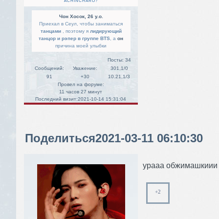
ACHINCHARO?
Чон Хосок, 26 y.o.
Приехал в Сеул, чтобы заниматься
танцами
, поэтому я
лидирующий
танцор и рэпер в группе BTS
, а
он
причина моей улыбки
Посты:
34
Сообщений:
Уважение:
301,1/0
91
+30
10.21,1/3
Провел на форуме:
11 часов 27 минут
Последний визит:
2021-10-14 15:31:04
Поделиться
2021-03-11 06:10:30
урааа обжимашкиии
+2