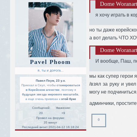
Dome Woranart 
я хочу играть в к
но ты даже корейско
а вот делать ЧТО Х
Dome Woranart 
Pavel Phoom
И вообще, Паш, п
Я, ТЫ И ДОРОГА...
мы как супер герои 
Павел Пхум, 23 y.o.
/взял за руку и уве
Приехал в Сеул, чтобы
стажироваться
в Корейском агенстве
, поэтому я
могу не подчиниться
будущая звезда мирового масштаба
,
а еще очень привязан к
этой буке
админчики, простите
Сообщений:
Уважение:
20
+9
Провел на форуме:
0
35 минут
Последний визит:
2021-04-12 16:18:24