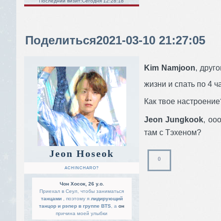
Последний визит:
Сегодня 12:28:18
Поделиться
2021-03-10 21:27:05
Kim Namjoon
, друг
жизни и спать по 4 
Как твое настроение
Jeon Jungkook
, оо
там с Тэхеном?
Jeon Hoseok
0
ACHINCHARO?
Чон Хосок, 26 y.o.
Приехал в Сеул, чтобы заниматься
танцами
, поэтому я
лидирующий
танцор и рэпер в группе BTS
, а
он
причина моей улыбки