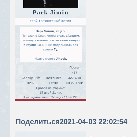
Park Jimin
ТВОЙ ТРЕХЦВЕТНЫЙ КОТИК
Парк Чимин, 25 y.o.
Приехал в Сеул, чтобы стать
айдолом
,
поэтому я
вокалист и главный танцор
в группе BTS
, и не могу дышать без
своего
Гу.
--
Ищите меня в
Jikook.
Посты:
437
Сообщений:
Уважение:
322,7/10
3232
+1239
03.22,17/31
Провел на форуме:
15 дней 21 час
Последний визит:
Сегодня 14:26:22
Поделиться
2021-04-03 22:02:54