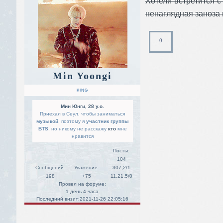
Хотели встретится с
ненаглядная заноза 
0
Min Yoongi
KING
Мин Юнги, 28 y.o.
Приехал в Сеул, чтобы заниматься
музыкой
, поэтому я
участник группы
BTS
, но никому не расскажу
кто
мне
нравится
Посты:
104
Сообщений:
Уважение:
307,2/1
198
+75
11.21,5/0
Провел на форуме:
1 день 4 часа
Последний визит:
2021-11-26 22:05:16