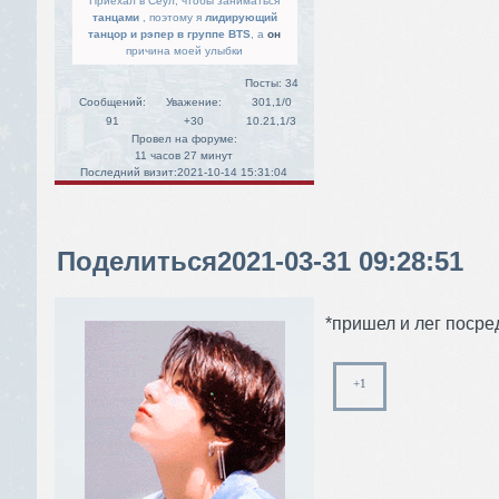
Приехал в Сеул, чтобы заниматься
танцами
, поэтому я
лидирующий
танцор и рэпер в группе BTS
, а
он
причина моей улыбки
Посты:
34
Сообщений:
Уважение:
301,1/0
91
+30
10.21,1/3
Провел на форуме:
11 часов 27 минут
Последний визит:
2021-10-14 15:31:04
Поделиться
2021-03-31 09:28:51
*пришел и лег посред
+1